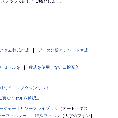
イステップで詳しくご紹介します。
スタム数式作成
｜
データ分析とチャート生成
たはセルを
｜
数式を使用しない四捨五入
...
能なドロップダウンリスト
...
じ/異なるセルを選択
...
ージャー
｜
リソースライブラリ
（オートテキス
パーフィルター
｜
特殊フィルタ
（太字のフォント