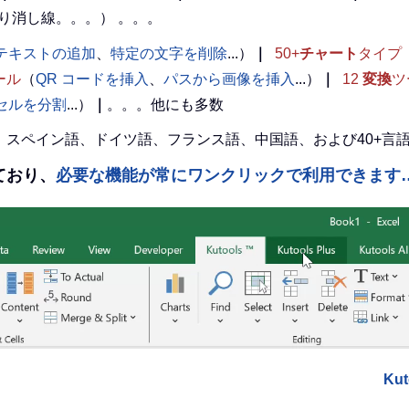
り消し線。。。） 。。。
テキストの追加
、
特定の文字を削除
...）
｜
50+
チャート
タイプ
ール
（
QR コードを挿入
、
パスから画像を挿入
...）
｜
12
変換
ツ
l セルを分割
...）
｜
。。。他にも多数
英語、スペイン語、ドイツ語、フランス語、中国語、および40+
備えており、
必要な機能が常にワンクリックで利用できます
Ku