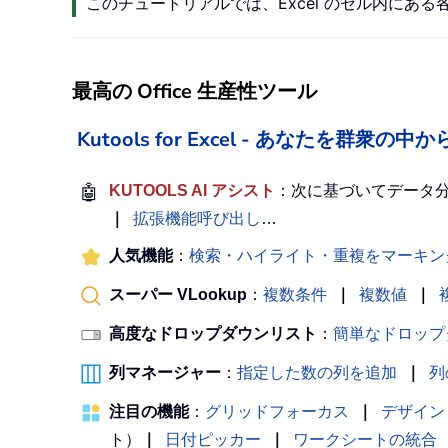
このチュートリアルでは、Excel のセル内に
最高の Office 生産性ツール
Kutools for Excel - あなたを群衆
🤖
KUTOOLS AI アシスト
：次に基づいてデータ
｜
拡張機能呼び出し
…
人気機能
：
検索・ハイライト・重複をマーキン
スーパー VLookup
：
複数条件
｜
複数値
｜
高度なドロップダウンリスト
：
簡単なドロップ
列マネージャー
：
指定した数の列を追加
｜
列
注目の機能
：
グリッドフォーカス
｜
デザイン
ト）
｜
日付ピッカー
｜
ワークシートの統合