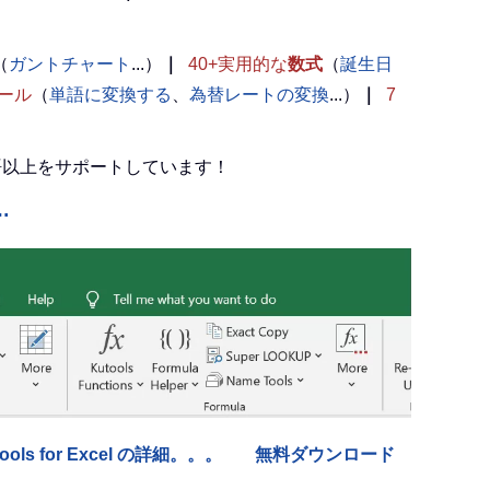
（
ガントチャート
...）
｜
40+実用的な
数式
（
誕生日
ール
（
単語に変換する
、
為替レートの変換
...）
｜
7
言語以上をサポートしています！
…
tools for Excel の詳細。。。
無料ダウンロード