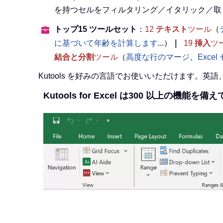
を持つセルをフィルタリング／イタリック／取
トップ15 ツールセット
：
12
テキスト
ツール
（
に基づいて年齢を計算します
...）
｜
19
挿入
ツ
結合と分割
ツール
（
高度な行のマージ
、
Exce
Kutools を好みの言語でお使いいただけます。
Kutools for Excel は300 以上の機能を