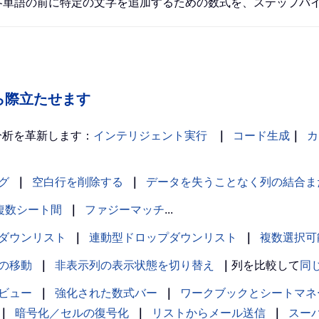
ある各単語の前に特定の文字を追加するための数式を、ステップバ
の中から際立たせます
分析を革新します：
インテリジェント実行
｜
コード生成
｜
カ
グ
｜
空白行を削除する
｜
データを失うことなく列の結合ま
複数シート間
｜
ファジーマッチ
...
ダウンリスト
｜
連動型ドロップダウンリスト
｜
複数選択可
の移動
｜
非表示列の表示状態を切り替え
｜
列を比較して
同
ビュー
｜
強化された数式バー
｜
ワークブックとシートマネ
｜
暗号化／セルの復号化
｜
リストからメール送信
｜
スー