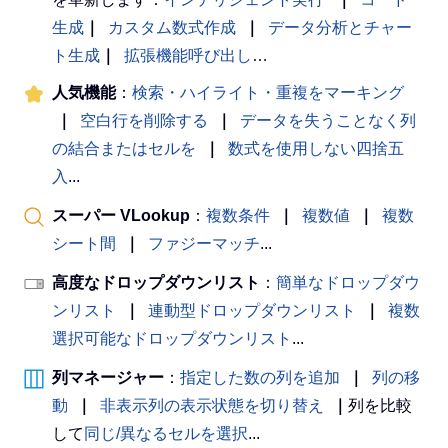
生成
｜
カスタム数式作成
｜
データ分析とチャー
ト生成
｜
拡張機能呼び出し
…
人気機能
：
検索・ハイライト・重複をマーキング
｜
空白行を削除する
｜
データを失うことなく列
の結合またはセルを
｜
数式を使用しない四捨五
入
...
スーパー VLookup
：
複数条件
｜
複数値
｜
複数
シート間
｜
ファジーマッチ
...
高度なドロップダウンリスト
：
簡単なドロップダウ
ンリスト
｜
連動型ドロップダウンリスト
｜
複数
選択可能なドロップダウンリスト
...
列マネージャー
：
指定した数の列を追加
｜
列の移
動
｜
非表示列の表示状態を切り替え
｜
列を比較
して
同じ/異なるセルを選択
...