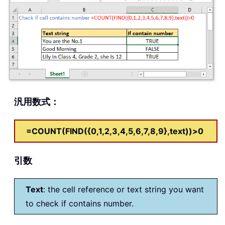
汎用数式：
=COUNT(FIND({0,1,2,3,4,5,6,7,8,9},text))>0
引数
Text
: the cell reference or text string you want
to check if contains number.