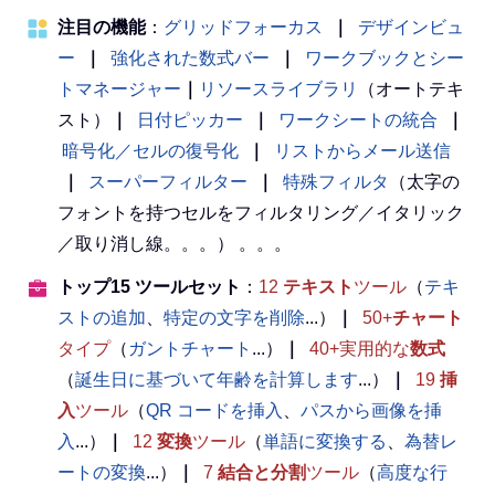
注目の機能
：
グリッドフォーカス
｜
デザインビュ
ー
｜
強化された数式バー
｜
ワークブックとシー
トマネージャー
｜
リソースライブラリ
（オートテキ
スト）
｜
日付ピッカー
｜
ワークシートの統合
｜
暗号化／セルの復号化
｜
リストからメール送信
｜
スーパーフィルター
｜
特殊フィルタ
（太字の
フォントを持つセルをフィルタリング／イタリック
／取り消し線。。。） 。。。
トップ15 ツールセット
：
12
テキスト
ツール
（
テキ
ストの追加
、
特定の文字を削除
...）
｜
50+
チャート
タイプ
（
ガントチャート
...）
｜
40+実用的な
数式
（
誕生日に基づいて年齢を計算します
...）
｜
19
挿
入
ツール
（
QR コードを挿入
、
パスから画像を挿
入
...）
｜
12
変換
ツール
（
単語に変換する
、
為替レ
ートの変換
...）
｜
7
結合と分割
ツール
（
高度な行