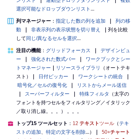
ンリスト
｜
連動型ドロップダウンリスト
｜
複数
選択可能なドロップダウンリスト
...
列マネージャー
：
指定した数の列を追加
｜
列の移
動
｜
非表示列の表示状態を切り替え
｜
列を比較
して
同じ/異なるセルを選択
...
注目の機能
：
グリッドフォーカス
｜
デザインビュ
ー
｜
強化された数式バー
｜
ワークブックとシー
トマネージャー
｜
リソースライブラリ
（オートテキ
スト）
｜
日付ピッカー
｜
ワークシートの統合
｜
暗号化／セルの復号化
｜
リストからメール送信
｜
スーパーフィルター
｜
特殊フィルタ
（太字の
フォントを持つセルをフィルタリング／イタリック
／取り消し線。。。） 。。。
トップ15 ツールセット
：
12
テキスト
ツール
（
テキ
ストの追加
、
特定の文字を削除
...）
｜
50+
チャート