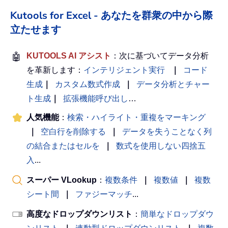
Kutools for Excel - あなたを群衆の中から際
立たせます
🤖
KUTOOLS AI アシスト
：次に基づいてデータ分析
を革新します：
インテリジェント実行
｜
コード
生成
｜
カスタム数式作成
｜
データ分析とチャー
ト生成
｜
拡張機能呼び出し
…
人気機能
：
検索・ハイライト・重複をマーキング
｜
空白行を削除する
｜
データを失うことなく列
の結合またはセルを
｜
数式を使用しない四捨五
入
...
スーパー VLookup
：
複数条件
｜
複数値
｜
複数
シート間
｜
ファジーマッチ
...
高度なドロップダウンリスト
：
簡単なドロップダウ