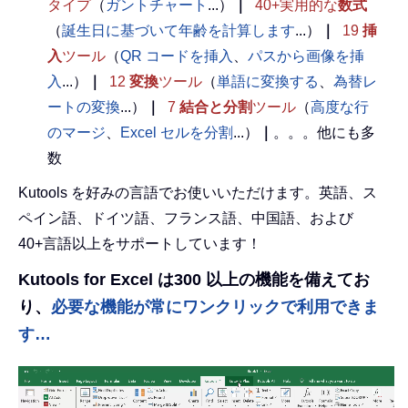
タイプ
（
ガントチャート
...）
｜
40+実用的な
数式
（
誕生日に基づいて年齢を計算します
...）
｜
19
挿
入
ツール
（
QR コードを挿入
、
パスから画像を挿
入
...）
｜
12
変換
ツール
（
単語に変換する
、
為替レ
ートの変換
...）
｜
7
結合と分割
ツール
（
高度な行
のマージ
、
Excel セルを分割
...）
｜
。。。他にも多
数
Kutools を好みの言語でお使いいただけます。英語、ス
ペイン語、ドイツ語、フランス語、中国語、および
40+言語以上をサポートしています！
Kutools for Excel は300 以上の機能を備えてお
り、
必要な機能が常にワンクリックで利用できま
す…