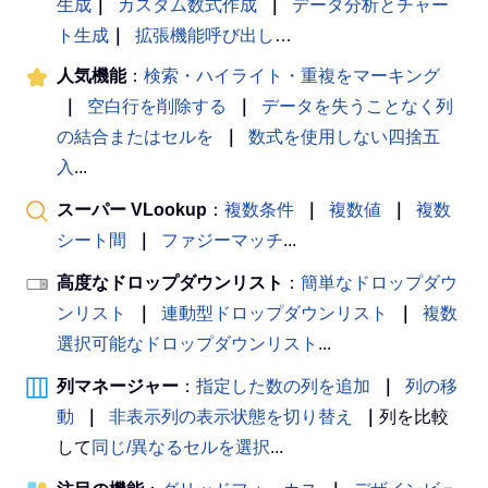
生成
｜
カスタム数式作成
｜
データ分析とチャー
ト生成
｜
拡張機能呼び出し
…
人気機能
：
検索・ハイライト・重複をマーキング
｜
空白行を削除する
｜
データを失うことなく列
の結合またはセルを
｜
数式を使用しない四捨五
入
...
スーパー VLookup
：
複数条件
｜
複数値
｜
複数
シート間
｜
ファジーマッチ
...
高度なドロップダウンリスト
：
簡単なドロップダウ
ンリスト
｜
連動型ドロップダウンリスト
｜
複数
選択可能なドロップダウンリスト
...
列マネージャー
：
指定した数の列を追加
｜
列の移
動
｜
非表示列の表示状態を切り替え
｜
列を比較
して
同じ/異なるセルを選択
...