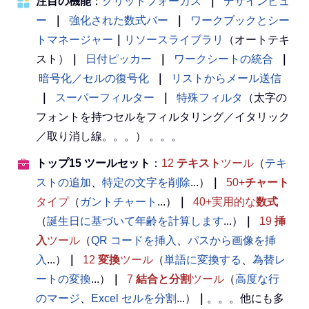
注目の機能
：
グリッドフォーカス
｜
デザインビュ
ー
｜
強化された数式バー
｜
ワークブックとシー
トマネージャー
｜
リソースライブラリ
（オートテキ
スト）
｜
日付ピッカー
｜
ワークシートの統合
｜
暗号化／セルの復号化
｜
リストからメール送信
｜
スーパーフィルター
｜
特殊フィルタ
（太字の
フォントを持つセルをフィルタリング／イタリック
／取り消し線。。。） 。。。
トップ15 ツールセット
：
12
テキスト
ツール
（
テキ
ストの追加
、
特定の文字を削除
...）
｜
50+
チャート
タイプ
（
ガントチャート
...）
｜
40+実用的な
数式
（
誕生日に基づいて年齢を計算します
...）
｜
19
挿
入
ツール
（
QR コードを挿入
、
パスから画像を挿
入
...）
｜
12
変換
ツール
（
単語に変換する
、
為替レ
ートの変換
...）
｜
7
結合と分割
ツール
（
高度な行
のマージ
、
Excel セルを分割
...）
｜
。。。他にも多