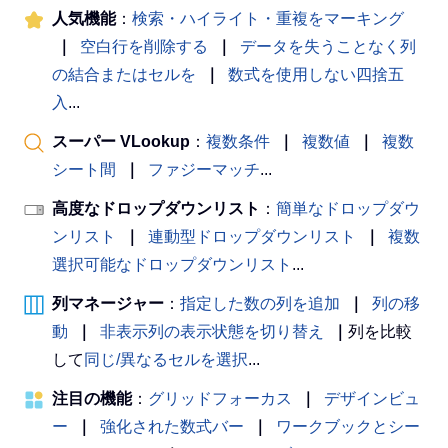
人気機能
：
検索・ハイライト・重複をマーキング
｜
空白行を削除する
｜
データを失うことなく列
の結合またはセルを
｜
数式を使用しない四捨五
入
...
スーパー VLookup
：
複数条件
｜
複数値
｜
複数
シート間
｜
ファジーマッチ
...
高度なドロップダウンリスト
：
簡単なドロップダウ
ンリスト
｜
連動型ドロップダウンリスト
｜
複数
選択可能なドロップダウンリスト
...
列マネージャー
：
指定した数の列を追加
｜
列の移
動
｜
非表示列の表示状態を切り替え
｜
列を比較
して
同じ/異なるセルを選択
...
注目の機能
：
グリッドフォーカス
｜
デザインビュ
ー
｜
強化された数式バー
｜
ワークブックとシー