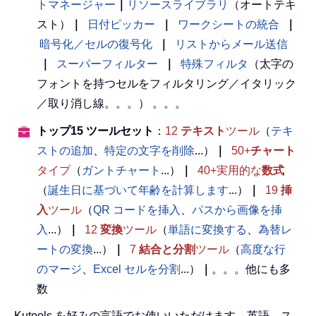
トマネージャー
｜
リソースライブラリ
（オートテキ
スト）
｜
日付ピッカー
｜
ワークシートの統合
｜
暗号化／セルの復号化
｜
リストからメール送信
｜
スーパーフィルター
｜
特殊フィルタ
（太字の
フォントを持つセルをフィルタリング／イタリック
／取り消し線。。。） 。。。
トップ15 ツールセット
：
12
テキスト
ツール
（
テキ
ストの追加
、
特定の文字を削除
...）
｜
50+
チャート
タイプ
（
ガントチャート
...）
｜
40+実用的な
数式
（
誕生日に基づいて年齢を計算します
...）
｜
19
挿
入
ツール
（
QR コードを挿入
、
パスから画像を挿
入
...）
｜
12
変換
ツール
（
単語に変換する
、
為替レ
ートの変換
...）
｜
7
結合と分割
ツール
（
高度な行
のマージ
、
Excel セルを分割
...）
｜
。。。他にも多
数
Kutools を好みの言語でお使いいただけます。英語、ス