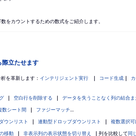
文字数をカウントするための数式をご紹介します。
の中から際立たせます
分析を革新します：
インテリジェント実行
｜
コード生成
｜
カ
グ
｜
空白行を削除する
｜
データを失うことなく列の結合ま
複数シート間
｜
ファジーマッチ
...
ダウンリスト
｜
連動型ドロップダウンリスト
｜
複数選択可
の移動
｜
非表示列の表示状態を切り替え
｜
列を比較して
同