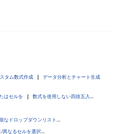
スタム数式作成
｜
データ分析とチャート生成
たはセルを
｜
数式を使用しない四捨五入
...
能なドロップダウンリスト
...
じ/異なるセルを選択
...