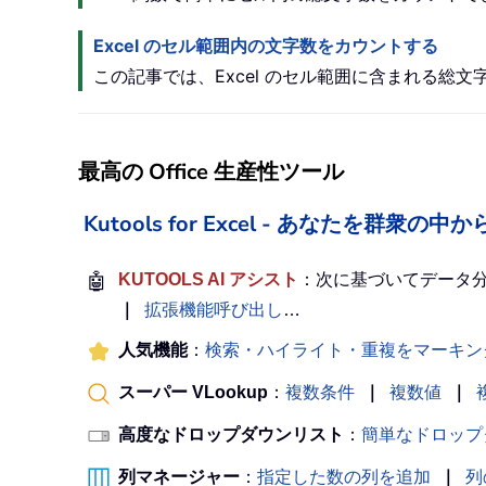
Excel のセル範囲内の文字数をカウントする
この記事では、Excel のセル範囲に含まれる総
最高の Office 生産性ツール
Kutools for Excel - あなたを群衆
🤖
KUTOOLS AI アシスト
：次に基づいてデータ
｜
拡張機能呼び出し
…
人気機能
：
検索・ハイライト・重複をマーキン
スーパー VLookup
：
複数条件
｜
複数値
｜
高度なドロップダウンリスト
：
簡単なドロップ
列マネージャー
：
指定した数の列を追加
｜
列