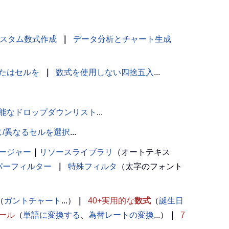
スタム数式作成
｜
データ分析とチャート生成
たはセルを
｜
数式を使用しない四捨五入
...
能なドロップダウンリスト
...
じ/異なるセルを選択
...
ージャー
｜
リソースライブラリ
（オートテキス
パーフィルター
｜
特殊フィルタ
（太字のフォント
（
ガントチャート
...）
｜
40+実用的な
数式
（
誕生日
ール
（
単語に変換する
、
為替レートの変換
...）
｜
7