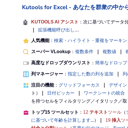
Kutools for Excel - あなたを群衆
🤖
KUTOOLS AI アシスト
：次に基づいてデータ
｜
拡張機能呼び出し
…
人気機能
：
検索・ハイライト・重複をマーキン
スーパー VLookup
：
複数条件
｜
複数値
｜
高度なドロップダウンリスト
：
簡単なドロップ
列マネージャー
：
指定した数の列を追加
｜
列
注目の機能
：
グリッドフォーカス
｜
デザイン
ト）
｜
日付ピッカー
｜
ワークシートの統合
を持つセルをフィルタリング／イタリック／取
トップ15 ツールセット
：
12
テキスト
ツール
（
に基づいて年齢を計算します
...）
｜
19
挿入
ツ