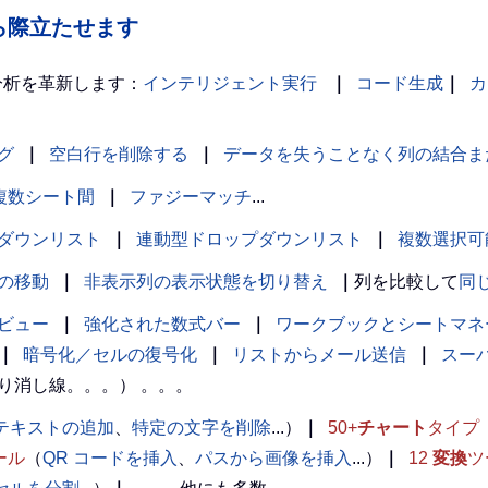
の中から際立たせます
分析を革新します：
インテリジェント実行
｜
コード生成
｜
カ
グ
｜
空白行を削除する
｜
データを失うことなく列の結合ま
複数シート間
｜
ファジーマッチ
...
ダウンリスト
｜
連動型ドロップダウンリスト
｜
複数選択可
の移動
｜
非表示列の表示状態を切り替え
｜
列を比較して
同
ビュー
｜
強化された数式バー
｜
ワークブックとシートマネ
｜
暗号化／セルの復号化
｜
リストからメール送信
｜
スー
り消し線。。。） 。。。
テキストの追加
、
特定の文字を削除
...）
｜
50+
チャート
タイプ
ール
（
QR コードを挿入
、
パスから画像を挿入
...）
｜
12
変換
ツ