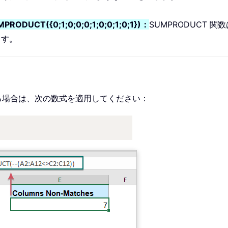
RODUCT({0;1;0;0;0;1;0;0;1;0;1})：
SUMPRODUCT 関
ます。
る場合は、次の数式を適用してください：