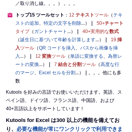
／取り消し線。。。） 。。。
トップ15 ツールセット
：
12
テキスト
ツール
（
テキ
ストの追加
、
特定の文字を削除
...）
｜
50+
チャート
タイプ
（
ガントチャート
...）
｜
40+実用的な
数式
（
誕生日に基づいて年齢を計算します
...）
｜
19
挿
入
ツール
（
QR コードを挿入
、
パスから画像を挿
入
...）
｜
12
変換
ツール
（
単語に変換する
、
為替レ
ートの変換
...）
｜
7
結合と分割
ツール
（
高度な行
のマージ
、
Excel セルを分割
...）
｜
。。。他にも多
数
Kutools を好みの言語でお使いいただけます。英語、ス
ペイン語、ドイツ語、フランス語、中国語、および
40+言語以上をサポートしています！
Kutools for Excel は300 以上の機能を備えてお
り、
必要な機能が常にワンクリックで利用できま