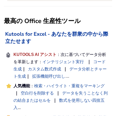
最高の Office 生産性ツール
Kutools for Excel - あなたを群衆の中から際
立たせます
🤖
KUTOOLS AI アシスト
：次に基づいてデータ分析
を革新します：
インテリジェント実行
｜
コード
生成
｜
カスタム数式作成
｜
データ分析とチャー
ト生成
｜
拡張機能呼び出し
…
人気機能
：
検索・ハイライト・重複をマーキング
｜
空白行を削除する
｜
データを失うことなく列
の結合またはセルを
｜
数式を使用しない四捨五
入
...