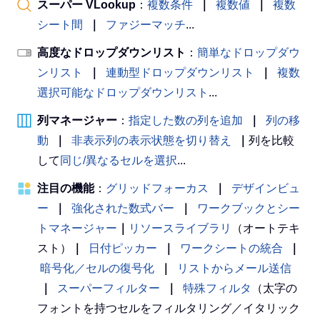
スーパー VLookup
：
複数条件
｜
複数値
｜
複数
シート間
｜
ファジーマッチ
...
高度なドロップダウンリスト
：
簡単なドロップダウ
ンリスト
｜
連動型ドロップダウンリスト
｜
複数
選択可能なドロップダウンリスト
...
列マネージャー
：
指定した数の列を追加
｜
列の移
動
｜
非表示列の表示状態を切り替え
｜
列を比較
して
同じ/異なるセルを選択
...
注目の機能
：
グリッドフォーカス
｜
デザインビュ
ー
｜
強化された数式バー
｜
ワークブックとシー
トマネージャー
｜
リソースライブラリ
（オートテキ
スト）
｜
日付ピッカー
｜
ワークシートの統合
｜
暗号化／セルの復号化
｜
リストからメール送信
｜
スーパーフィルター
｜
特殊フィルタ
（太字の
フォントを持つセルをフィルタリング／イタリック