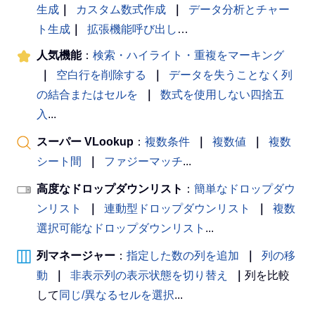
生成
｜
カスタム数式作成
｜
データ分析とチャー
ト生成
｜
拡張機能呼び出し
…
人気機能
：
検索・ハイライト・重複をマーキング
｜
空白行を削除する
｜
データを失うことなく列
の結合またはセルを
｜
数式を使用しない四捨五
入
...
スーパー VLookup
：
複数条件
｜
複数値
｜
複数
シート間
｜
ファジーマッチ
...
高度なドロップダウンリスト
：
簡単なドロップダウ
ンリスト
｜
連動型ドロップダウンリスト
｜
複数
選択可能なドロップダウンリスト
...
列マネージャー
：
指定した数の列を追加
｜
列の移
動
｜
非表示列の表示状態を切り替え
｜
列を比較
して
同じ/異なるセルを選択
...