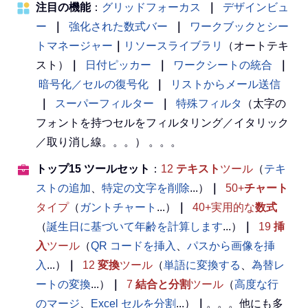
注目の機能
：
グリッドフォーカス
｜
デザインビュ
ー
｜
強化された数式バー
｜
ワークブックとシー
トマネージャー
｜
リソースライブラリ
（オートテキ
スト）
｜
日付ピッカー
｜
ワークシートの統合
｜
暗号化／セルの復号化
｜
リストからメール送信
｜
スーパーフィルター
｜
特殊フィルタ
（太字の
フォントを持つセルをフィルタリング／イタリック
／取り消し線。。。） 。。。
トップ15 ツールセット
：
12
テキスト
ツール
（
テキ
ストの追加
、
特定の文字を削除
...）
｜
50+
チャート
タイプ
（
ガントチャート
...）
｜
40+実用的な
数式
（
誕生日に基づいて年齢を計算します
...）
｜
19
挿
入
ツール
（
QR コードを挿入
、
パスから画像を挿
入
...）
｜
12
変換
ツール
（
単語に変換する
、
為替レ
ートの変換
...）
｜
7
結合と分割
ツール
（
高度な行
のマージ
、
Excel セルを分割
...）
｜
。。。他にも多