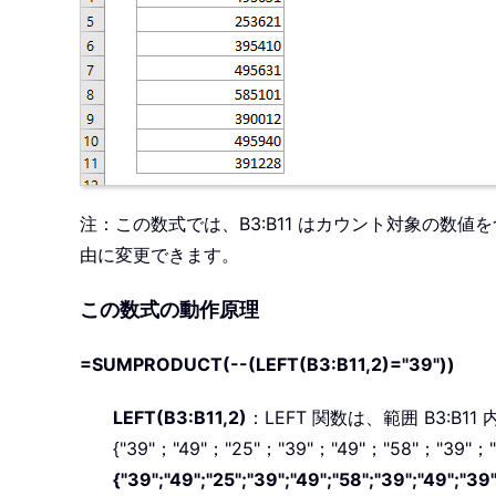
注：この数式では、B3:B11 はカウント対象の数
由に変更できます。
この数式の動作原理
=SUMPRODUCT(--(LEFT(B3:B11,2)="39"))
LEFT(B3:B11,2)
：LEFT 関数は、範囲 B3:
{"39"；"49"；"25"；"39"；"49"；"58"；"39"；"
{"39";"49";"25";"39";"49";"58";"39";"49";"39