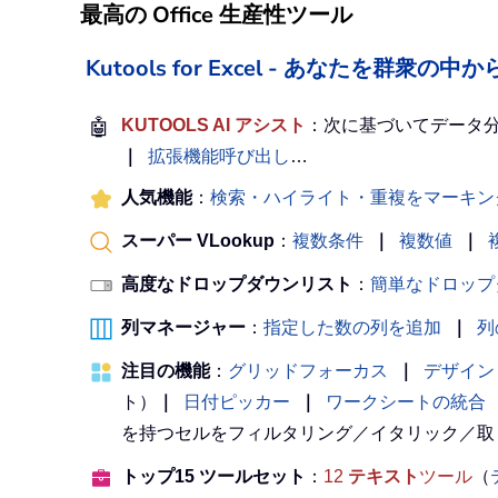
最高の Office 生産性ツール
Kutools for Excel - あなたを群衆
🤖
KUTOOLS AI アシスト
：次に基づいてデータ
｜
拡張機能呼び出し
…
人気機能
：
検索・ハイライト・重複をマーキン
スーパー VLookup
：
複数条件
｜
複数値
｜
高度なドロップダウンリスト
：
簡単なドロップ
列マネージャー
：
指定した数の列を追加
｜
列
注目の機能
：
グリッドフォーカス
｜
デザイン
ト）
｜
日付ピッカー
｜
ワークシートの統合
を持つセルをフィルタリング／イタリック／取
トップ15 ツールセット
：
12
テキスト
ツール
（