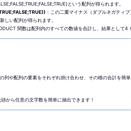
FALSE;FALSE;TRUE;FALSE;TRUE}という配列が得られます。
;TRUE;FALSE;TRUE})
：この二重マイナス（ダブルネガティブ）に
1}という新しい配列が得られます。
RODUCT 関数は配列内のすべての数値を合計し、結果として4
、2 つ以上の列や配列の要素をそれぞれ掛け合わせ、その積の合計を
字列の先頭から任意の文字数を簡単に抽出できます！