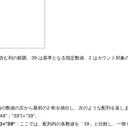
値を含む列の範囲、39 は基準となる指定数値、2 はカウント
B11 内の数値の左から最初の2 桁を抽出し、次のような配列を返し
49"；"39"}="39"。
"}="39"
：
ここでは、配列内の各数値を「39」と比較し、一致する