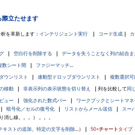
の中から際立たせます
分析を革新します：
インテリジェント実行
｜
コード生成
｜
カ
グ
｜
空白行を削除する
｜
データを失うことなく列の結合ま
複数シート間
｜
ファジーマッチ
...
ダウンリスト
｜
連動型ドロップダウンリスト
｜
複数選択可
の移動
｜
非表示列の表示状態を切り替え
｜
列を比較して
同
ビュー
｜
強化された数式バー
｜
ワークブックとシートマネ
｜
暗号化／セルの復号化
｜
リストからメール送信
｜
スー
り消し線。。。） 。。。
テキストの追加
、
特定の文字を削除
...）
｜
50+
チャート
タイプ