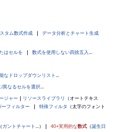
スタム数式作成
｜
データ分析とチャート生成
たはセルを
｜
数式を使用しない四捨五入
...
能なドロップダウンリスト
...
じ/異なるセルを選択
...
ージャー
｜
リソースライブラリ
（オートテキス
パーフィルター
｜
特殊フィルタ
（太字のフォント
（
ガントチャート
...）
｜
40+実用的な
数式
（
誕生日