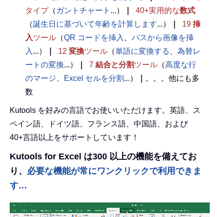
タイプ
（
ガントチャート
...）
｜
40+実用的な
数式
（
誕生日に基づいて年齢を計算します
...）
｜
19
挿
入
ツール
（
QR コードを挿入
、
パスから画像を挿
入
...）
｜
12
変換
ツール
（
単語に変換する
、
為替レ
ートの変換
...）
｜
7
結合と分割
ツール
（
高度な行
のマージ
、
Excel セルを分割
...）
｜
。。。他にも多
数
Kutools を好みの言語でお使いいただけます。英語、ス
ペイン語、ドイツ語、フランス語、中国語、および
40+言語以上をサポートしています！
Kutools for Excel は300 以上の機能を備えてお
り、
必要な機能が常にワンクリックで利用できま
す…