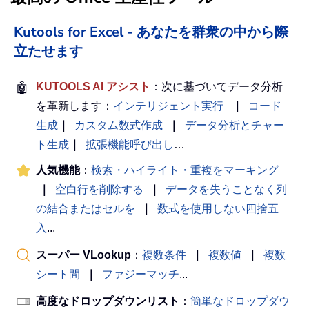
Kutools for Excel - あなたを群衆の中から際
立たせます
🤖
KUTOOLS AI アシスト
：次に基づいてデータ分析
を革新します：
インテリジェント実行
｜
コード
生成
｜
カスタム数式作成
｜
データ分析とチャー
ト生成
｜
拡張機能呼び出し
…
人気機能
：
検索・ハイライト・重複をマーキング
｜
空白行を削除する
｜
データを失うことなく列
の結合またはセルを
｜
数式を使用しない四捨五
入
...
スーパー VLookup
：
複数条件
｜
複数値
｜
複数
シート間
｜
ファジーマッチ
...
高度なドロップダウンリスト
：
簡単なドロップダウ