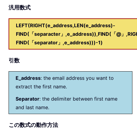
汎用数式
LEFT(RIGHT(e_address,LEN(e_address)-
FIND(「separacter」,e_address)),FIND(「@」,RIGH
FIND(「separator」,e_address)))-1)
引数
E_address
: the email address you want to
extract the first name.
Separator
: the delimiter between first name
and last name.
この数式の動作方法