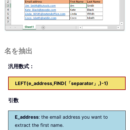
名を抽出
汎用数式：
LEFT(e_address,FIND(「separator」,)-1)
引数
E_address
: the email address you want to
extract the first name.