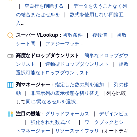
｜
空白行を削除する
｜
データを失うことなく列
の結合またはセルを
｜
数式を使用しない四捨五
入
...
スーパー VLookup
：
複数条件
｜
複数値
｜
複数
シート間
｜
ファジーマッチ
...
高度なドロップダウンリスト
：
簡単なドロップダウ
ンリスト
｜
連動型ドロップダウンリスト
｜
複数
選択可能なドロップダウンリスト
...
列マネージャー
：
指定した数の列を追加
｜
列の移
動
｜
非表示列の表示状態を切り替え
｜
列を比較
して
同じ/異なるセルを選択
...
注目の機能
：
グリッドフォーカス
｜
デザインビュ
ー
｜
強化された数式バー
｜
ワークブックとシー
トマネージャー
｜
リソースライブラリ
（オートテキ