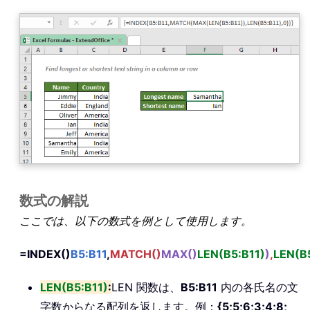
数式の解説
ここでは、以下の数式を例として使用します。
=INDEX()
B5:B11
,
MATCH()
MAX()
LEN(B5:B11)
)
,
LEN(B
LEN(B5:B11)
:
LEN 関数は、
B5:B11
内の各氏名の文
字数からなる配列を返します。例：
{5;5;6;3;4;8;