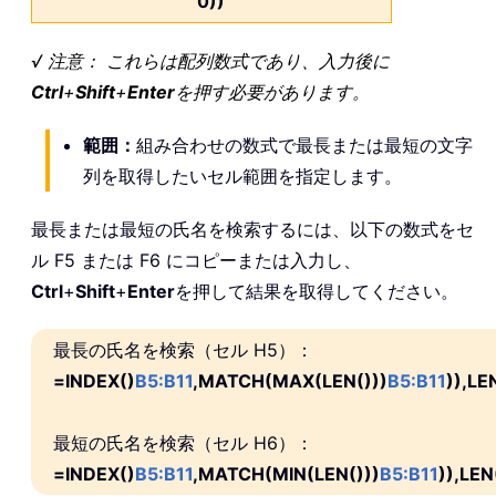
0))
√ 注意： これらは配列数式であり、入力後に
Ctrl
+
Shift
+
Enter
を押す必要があります。
範囲：
組み合わせの数式で最長または最短の文字
列を取得したいセル範囲を指定します。
最長または最短の氏名を検索するには、以下の数式をセ
ル F5 または F6 にコピーまたは入力し、
Ctrl
+
Shift
+
Enter
を押して結果を取得してください。
最長の氏名を検索（セル H5）：
=INDEX()
B5:B11
,MATCH(MAX(LEN()))
B5:B11
)),LE
最短の氏名を検索（セル H6）：
=INDEX()
B5:B11
,MATCH(MIN(LEN()))
B5:B11
)),LEN