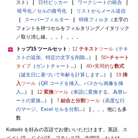
スト）
｜
日付ピッカー
｜
ワークシートの統合
｜
暗号化／セルの復号化
｜
リストからメール送信
｜
スーパーフィルター
｜
特殊フィルタ
（太字の
フォントを持つセルをフィルタリング／イタリック
／取り消し線。。。） 。。。
トップ15 ツールセット
：
12
テキスト
ツール
（
テキ
ストの追加
、
特定の文字を削除
...）
｜
50+
チャート
タイプ
（
ガントチャート
...）
｜
40+実用的な
数式
（
誕生日に基づいて年齢を計算します
...）
｜
19
挿
入
ツール
（
QR コードを挿入
、
パスから画像を挿
入
...）
｜
12
変換
ツール
（
単語に変換する
、
為替レ
ートの変換
...）
｜
7
結合と分割
ツール
（
高度な行
のマージ
、
Excel セルを分割
...）
｜
。。。他にも多
数
Kutools を好みの言語でお使いいただけます。英語、ス