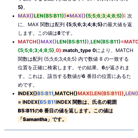
5}
。
MAX()
LEN(B5:B11)
)
=
MAX()
{5;5;6;3;4;8;5}
)
:
次
に、MAX 関数は配列
{5;5;6;3;4;8;5}
の最大値を返
します。この値は
8
です。
MATCH()
MAX()
LEN(B5:B11)
)
,
LEN(B5:B11)
=
MATC
{5;5;6;3;4;8;5}
,0)
:
match_type 0
により、MATCH
関数は配列 {5;5;6;3;4;8;5} 内で数値 8 の一致する
位置を正確に検索します。その結果、
6
が返されま
す。これは、該当する数値が
6
番目の位置にあるた
めです。
INDEX()
B5:B11
,
MATCH()
MAX(LEN(B5:B11))
,
LEN(
= INDEX(
B5:B11
INDEX 関数は、氏名の範囲
B5:B11
の
6
番目の値を返します。この値は
「
Samantha
」です。