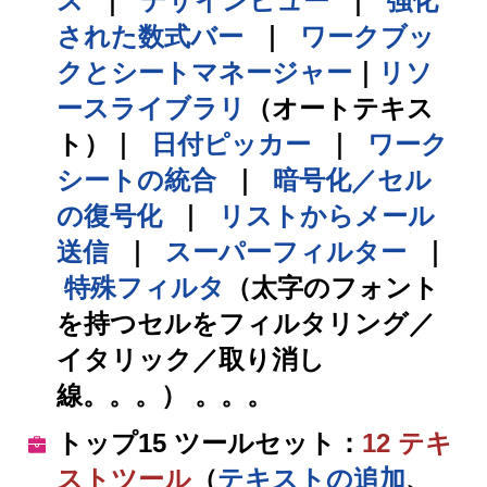
ス
｜
デザインビュー
｜
強化
された数式バー
｜
ワークブッ
クとシートマネージャー
｜
リソ
ースライブラリ
（オートテキス
ト）
｜
日付ピッカー
｜
ワーク
シートの統合
｜
暗号化／セル
の復号化
｜
リストからメール
送信
｜
スーパーフィルター
｜
特殊フィルタ
（太字のフォント
を持つセルをフィルタリング／
イタリック／取り消し
線。。。） 。。。
トップ15 ツールセット
：
12
テキ
スト
ツール
（
テキストの追加
、