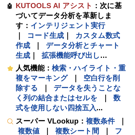
KUTOOLS AI アシスト
：次に基
🤖
づいてデータ分析を革新しま
す：
インテリジェント実行
｜
コード生成
｜
カスタム数式
作成
｜
データ分析とチャート
生成
｜
拡張機能呼び出し
…
人気機能
：
検索・ハイライト・重
複をマーキング
｜
空白行を削
除する
｜
データを失うことな
く列の結合またはセルを
｜
数
式を使用しない四捨五入
...
スーパー VLookup
：
複数条件
｜
複数値
｜
複数シート間
｜
フ