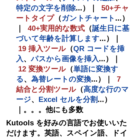
特定の文字を削除
...）
｜
50+
チャ
ート
タイプ
（
ガントチャート
...）
｜
40+実用的な
数式
（
誕生日に基
づいて年齢を計算します
...）
｜
19
挿入
ツール
（
QR コードを挿
入
、
パスから画像を挿入
...）
｜
12
変換
ツール
（
単語に変換す
る
、
為替レートの変換
...）
｜
7
結合と分割
ツール
（
高度な行のマ
ージ
、
Excel セルを分割
...）
｜
。。。他にも多数
Kutools を好みの言語でお使いいた
だけます。英語、スペイン語、ドイ