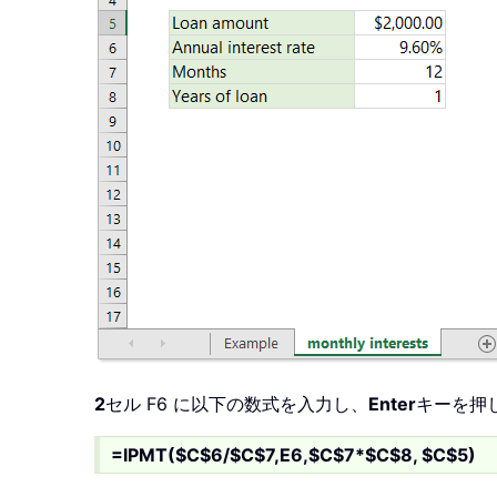
2
セル F6 に以下の数式を入力し、
Enter
キーを押
=IPMT($C$6/$C$7,E6,$C$7*$C$8, $C$5)