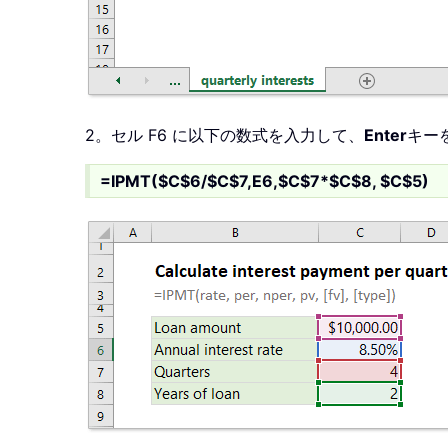
2。セル F6 に以下の数式を入力して、
Enter
キー
=IPMT($C$6/$C$7,E6,$C$7*$C$8, $C$5)