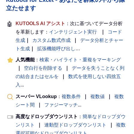
立たせます
🤖
KUTOOLS AI アシスト
：次に基づいてデータ分析
を革新します：
インテリジェント実行
｜
コード
生成
｜
カスタム数式作成
｜
データ分析とチャー
ト生成
｜
拡張機能呼び出し
…
人気機能
：
検索・ハイライト・重複をマーキング
｜
空白行を削除する
｜
データを失うことなく列
の結合またはセルを
｜
数式を使用しない四捨五
入
...
スーパー VLookup
：
複数条件
｜
複数値
｜
複数
シート間
｜
ファジーマッチ
...
高度なドロップダウンリスト
：
簡単なドロップダウ
ンリスト
｜
連動型ドロップダウンリスト
｜
複数
選択可能なドロップダウンリスト
...