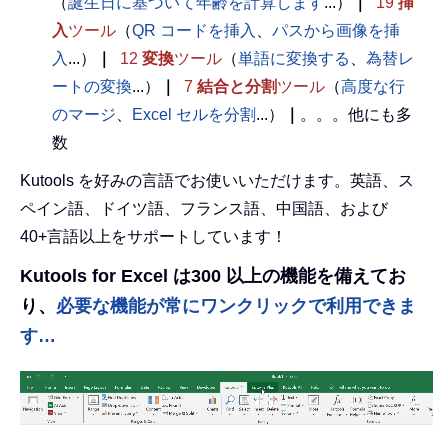
（
誕生日に基づいて年齢を計算します
...）
｜
19
挿
入
ツール
（
QR コードを挿入
、
パスから画像を挿
入
...）
｜
12
変換
ツール
（
単語に変換する
、
為替レ
ートの変換
...）
｜
7
結合と分割
ツール
（
高度な行
のマージ
、
Excel セルを分割
...）
｜
。。。他にも多
数
Kutools を好みの言語でお使いいただけます。英語、ス
ペイン語、ドイツ語、フランス語、中国語、および
40+言語以上をサポートしています！
Kutools for Excel は300 以上の機能を備えてお
り、
必要な機能が常にワンクリックで利用できま
す…