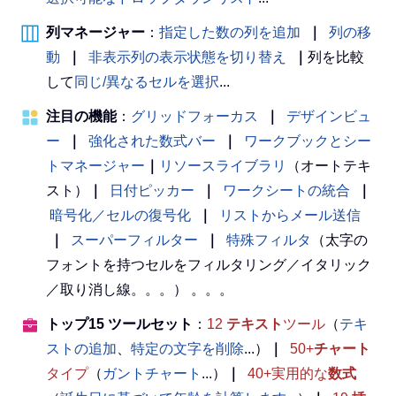
列マネージャー
：
指定した数の列を追加
｜
列の移
動
｜
非表示列の表示状態を切り替え
｜
列を比較
して
同じ/異なるセルを選択
...
注目の機能
：
グリッドフォーカス
｜
デザインビュ
ー
｜
強化された数式バー
｜
ワークブックとシー
トマネージャー
｜
リソースライブラリ
（オートテキ
スト）
｜
日付ピッカー
｜
ワークシートの統合
｜
暗号化／セルの復号化
｜
リストからメール送信
｜
スーパーフィルター
｜
特殊フィルタ
（太字の
フォントを持つセルをフィルタリング／イタリック
／取り消し線。。。） 。。。
トップ15 ツールセット
：
12
テキスト
ツール
（
テキ
ストの追加
、
特定の文字を削除
...）
｜
50+
チャート
タイプ
（
ガントチャート
...）
｜
40+実用的な
数式