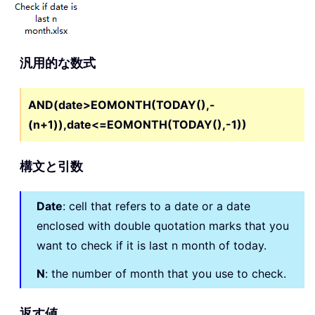
汎用的な数式
AND(date>EOMONTH(TODAY(),-
(n+1)),date<=EOMONTH(TODAY(),-1))
構文と引数
Date
: cell that refers to a date or a date
enclosed with double quotation marks that you
want to check if it is last n month of today.
N
: the number of month that you use to check.
返す値