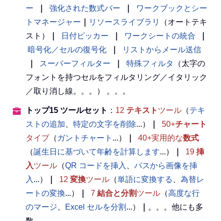
ー
｜
強化された数式バー
｜
ワークブックとシー
トマネージャー
｜
リソースライブラリ
（オートテキ
スト）
｜
日付ピッカー
｜
ワークシートの統合
｜
暗号化／セルの復号化
｜
リストからメール送信
｜
スーパーフィルター
｜
特殊フィルタ
（太字の
フォントを持つセルをフィルタリング／イタリック
／取り消し線。。。） 。。。
トップ15 ツールセット
：
12
テキスト
ツール
（
テキ
ストの追加
、
特定の文字を削除
...）
｜
50+
チャート
タイプ
（
ガントチャート
...）
｜
40+実用的な
数式
（
誕生日に基づいて年齢を計算します
...）
｜
19
挿
入
ツール
（
QR コードを挿入
、
パスから画像を挿
入
...）
｜
12
変換
ツール
（
単語に変換する
、
為替レ
ートの変換
...）
｜
7
結合と分割
ツール
（
高度な行
のマージ
、
Excel セルを分割
...）
｜
。。。他にも多
数