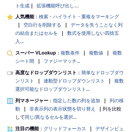
ト生成
｜
拡張機能呼び出し
…
人気機能
：
検索・ハイライト・重複をマーキング
｜
空白行を削除する
｜
データを失うことなく列
の結合またはセルを
｜
数式を使用しない四捨五
入
...
スーパー VLookup
：
複数条件
｜
複数値
｜
複数
シート間
｜
ファジーマッチ
...
高度なドロップダウンリスト
：
簡単なドロップダウ
ンリスト
｜
連動型ドロップダウンリスト
｜
複数
選択可能なドロップダウンリスト
...
列マネージャー
：
指定した数の列を追加
｜
列の移
動
｜
非表示列の表示状態を切り替え
｜
列を比較
して
同じ/異なるセルを選択
...
注目の機能
：
グリッドフォーカス
｜
デザインビュ