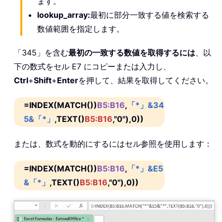
ます。
lookup_array:
最初に部分一致する値を検索する
数値範囲を指定します。
「345」を含む
最初の一致する数値を取得するには
、以
下の数式をセル E7 にコピーまたは入力し、
Ctrl
+
Shift
+
Enter
を押して、結果を取得してください。
=INDEX(MATCH())
B5:B16
,
「*」&34
5&「*」
,TEXT()
B5:B16
,"0"),0))
または、数式を動的にするにはセル参照を使用します：
=INDEX(MATCH())
B5:B16
,
「*」&E5
&「*」
,TEXT()
B5:B16
,"0"),0))