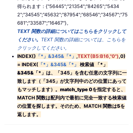
得られます：
{"56445";"21354";"84265";"5434
2";"34545";"45632";"87954";"68546";"34567";"75
681";"33587";"16467"}
。
TEXT 関数の詳細についてはこちらをクリックして
ください。
TEXT 関数の詳細については、こちらを
クリックしてください。
INDEX()
「*」&345&「*」
,
TEXT(B5:B16,"0")
,0)
= INDEX(
「*」&345&「*」
検索値
「*」
&345&「*」
は、「345」を含む任意の文字列に一
致します（「345」が文字列中のどの位置にあって
もマッチします）。
match_type 0
を指定すると、
MATCH 関数は配列内で最初に完全一致する検索値
の位置を探します。そのため、MATCH 関数は
5
を
返します。