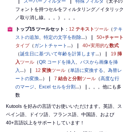
｜
スーパーフィルター
｜
特殊フィルタ
（太字の
フォントを持つセルをフィルタリング／イタリック
／取り消し線。。。） 。。。
トップ15 ツールセット
：
12
テキスト
ツール
（
テキ
ストの追加
、
特定の文字を削除
...）
｜
50+
チャート
タイプ
（
ガントチャート
...）
｜
40+実用的な
数式
（
誕生日に基づいて年齢を計算します
...）
｜
19
挿
入
ツール
（
QR コードを挿入
、
パスから画像を挿
入
...）
｜
12
変換
ツール
（
単語に変換する
、
為替レ
ートの変換
...）
｜
7
結合と分割
ツール
（
高度な行
のマージ
、
Excel セルを分割
...）
｜
。。。他にも多
数
Kutools を好みの言語でお使いいただけます。英語、ス
ペイン語、ドイツ語、フランス語、中国語、および
40+言語以上をサポートしています！