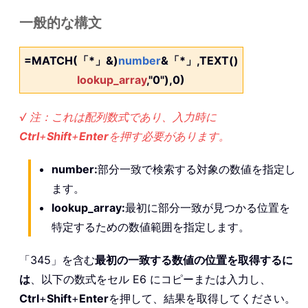
一般的な構文
=MATCH(「*」&)
number
&「*」,TEXT()
lookup_array
,"0"),0)
√ 注：これは配列数式であり、入力時に
Ctrl
+
Shift
+
Enter
を押す必要があります。
number:
部分一致で検索する対象の数値を指定し
ます。
lookup_array:
最初に部分一致が見つかる位置を
特定するための数値範囲を指定します。
「345」を含む
最初の一致する数値の位置を取得するに
は
、以下の数式をセル E6 にコピーまたは入力し、
Ctrl
+
Shift
+
Enter
を押して、結果を取得してください。