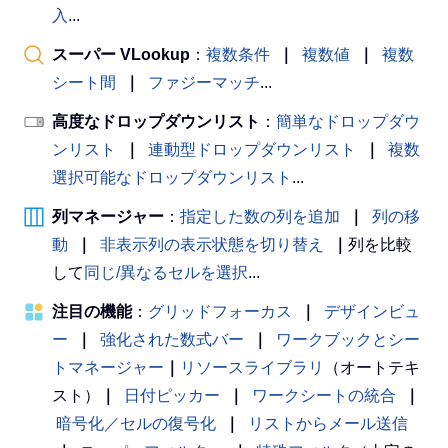
入
...
スーパー VLookup
：
複数条件
｜
複数値
｜
複数
シート間
｜
ファジーマッチ
...
高度なドロップダウンリスト
：
簡単なドロップダウ
ンリスト
｜
連動型ドロップダウンリスト
｜
複数
選択可能なドロップダウンリスト
...
列マネージャー
：
指定した数の列を追加
｜
列の移
動
｜
非表示列の表示状態を切り替え
｜
列を比較
して
同じ/異なるセルを選択
...
注目の機能
：
グリッドフォーカス
｜
デザインビュ
ー
｜
強化された数式バー
｜
ワークブックとシー
トマネージャー
｜
リソースライブラリ
（オートテキ
スト）
｜
日付ピッカー
｜
ワークシートの統合
｜
暗号化／セルの復号化
｜
リストからメール送信