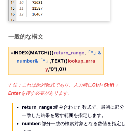
一般的な構文
=INDEX(MATCH())
return_range
,
「*」&
number&「*」
,TEXT()
lookup_arra
y
,"0"),0))
√ 注：これは配列数式であり、入力時に
Ctrl
+
Shift
＋
Enter
を押す必要があります。
return_range:
組み合わせた数式で、最初に部分
一致した結果を返す範囲を指定します。
number:
部分一致の検索対象となる数値を指定し