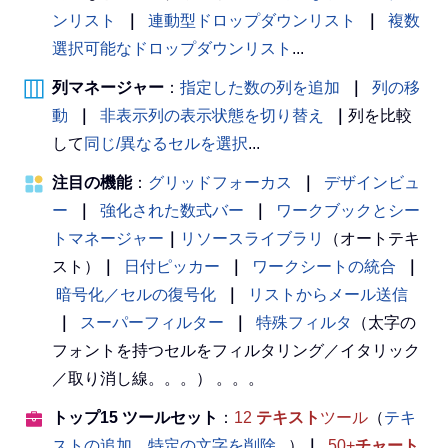
ンリスト
｜
連動型ドロップダウンリスト
｜
複数
選択可能なドロップダウンリスト
...
列マネージャー
：
指定した数の列を追加
｜
列の移
動
｜
非表示列の表示状態を切り替え
｜
列を比較
して
同じ/異なるセルを選択
...
注目の機能
：
グリッドフォーカス
｜
デザインビュ
ー
｜
強化された数式バー
｜
ワークブックとシー
トマネージャー
｜
リソースライブラリ
（オートテキ
スト）
｜
日付ピッカー
｜
ワークシートの統合
｜
暗号化／セルの復号化
｜
リストからメール送信
｜
スーパーフィルター
｜
特殊フィルタ
（太字の
フォントを持つセルをフィルタリング／イタリック
／取り消し線。。。） 。。。
トップ15 ツールセット
：
12
テキスト
ツール
（
テキ
ストの追加
、
特定の文字を削除
...）
｜
50+
チャート