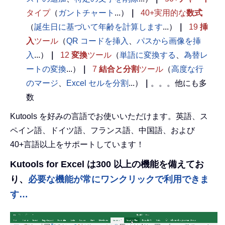
タイプ
（
ガントチャート
...）
｜
40+実用的な
数式
（
誕生日に基づいて年齢を計算します
...）
｜
19
挿
入
ツール
（
QR コードを挿入
、
パスから画像を挿
入
...）
｜
12
変換
ツール
（
単語に変換する
、
為替レ
ートの変換
...）
｜
7
結合と分割
ツール
（
高度な行
のマージ
、
Excel セルを分割
...）
｜
。。。他にも多
数
Kutools を好みの言語でお使いいただけます。英語、ス
ペイン語、ドイツ語、フランス語、中国語、および
40+言語以上をサポートしています！
Kutools for Excel は300 以上の機能を備えてお
り、
必要な機能が常にワンクリックで利用できま
す…