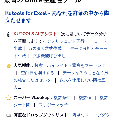
Kutools for Excel - あなたを群衆の中から際
立たせます
🤖
KUTOOLS AI アシスト
：次に基づいてデータ分析
を革新します：
インテリジェント実行
｜
コード
生成
｜
カスタム数式作成
｜
データ分析とチャー
ト生成
｜
拡張機能呼び出し
…
人気機能
：
検索・ハイライト・重複をマーキング
｜
空白行を削除する
｜
データを失うことなく列
の結合またはセルを
｜
数式を使用しない四捨五
入
...
スーパー VLookup
：
複数条件
｜
複数値
｜
複数
シート間
｜
ファジーマッチ
...
高度なドロップダウンリスト
：
簡単なドロップダウ