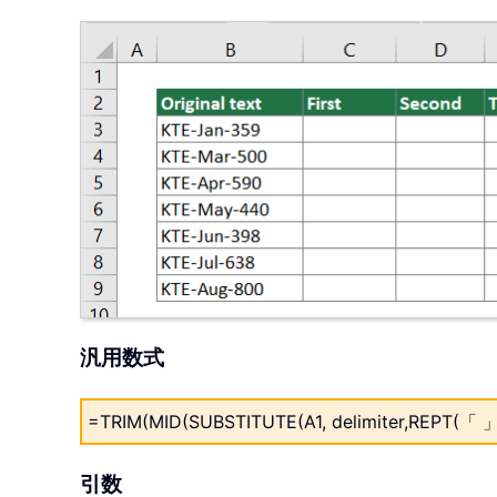
汎用数式
=TRIM(MID(SUBSTITUTE(A1, delimiter,REPT(「 」,
引数