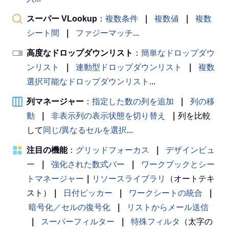
スーパー VLookup
：
複数条件
｜
複数値
｜
複数
シート間
｜
ファジーマッチ
...
高度なドロップダウンリスト
：
簡単なドロップダウ
ンリスト
｜
連動型ドロップダウンリスト
｜
複数
選択可能なドロップダウンリスト
...
列マネージャー
：
指定した数の列を追加
｜
列の移
動
｜
非表示列の表示状態を切り替え
｜
列を比較
して
同じ/異なるセルを選択
...
注目の機能
：
グリッドフォーカス
｜
デザインビュ
ー
｜
強化された数式バー
｜
ワークブックとシー
トマネージャー
｜
リソースライブラリ
（オートテキ
スト）
｜
日付ピッカー
｜
ワークシートの統合
｜
暗号化／セルの復号化
｜
リストからメール送信
｜
スーパーフィルター
｜
特殊フィルタ
（太字の