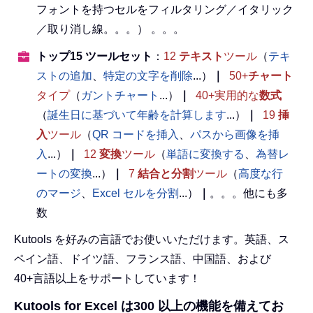
フォントを持つセルをフィルタリング／イタリック
／取り消し線。。。） 。。。
トップ15 ツールセット
：
12
テキスト
ツール
（
テキ
ストの追加
、
特定の文字を削除
...）
｜
50+
チャート
タイプ
（
ガントチャート
...）
｜
40+実用的な
数式
（
誕生日に基づいて年齢を計算します
...）
｜
19
挿
入
ツール
（
QR コードを挿入
、
パスから画像を挿
入
...）
｜
12
変換
ツール
（
単語に変換する
、
為替レ
ートの変換
...）
｜
7
結合と分割
ツール
（
高度な行
のマージ
、
Excel セルを分割
...）
｜
。。。他にも多
数
Kutools を好みの言語でお使いいただけます。英語、ス
ペイン語、ドイツ語、フランス語、中国語、および
40+言語以上をサポートしています！
Kutools for Excel は300 以上の機能を備えてお