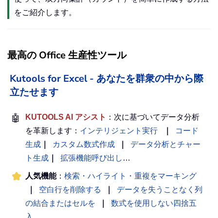
をご紹介します。
最高の Office 生産性ツール
Kutools for Excel - あなたを群衆の中から際
立たせます
🤖
KUTOOLS AI アシスト
：次に基づいてデータ分析
を革新します：
インテリジェント実行
｜
コード
生成
｜
カスタム数式作成
｜
データ分析とチャー
ト生成
｜
拡張機能呼び出し
…
人気機能
：
検索・ハイライト・重複をマーキング
｜
空白行を削除する
｜
データを失うことなく列
の結合またはセルを
｜
数式を使用しない四捨五
入
...