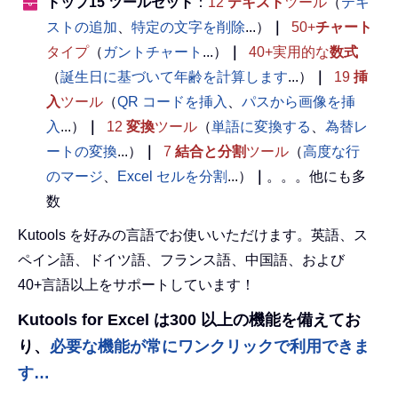
トップ15 ツールセット
：
12
テキスト
ツール
（
テキ
ストの追加
、
特定の文字を削除
...）
｜
50+
チャート
タイプ
（
ガントチャート
...）
｜
40+実用的な
数式
（
誕生日に基づいて年齢を計算します
...）
｜
19
挿
入
ツール
（
QR コードを挿入
、
パスから画像を挿
入
...）
｜
12
変換
ツール
（
単語に変換する
、
為替レ
ートの変換
...）
｜
7
結合と分割
ツール
（
高度な行
のマージ
、
Excel セルを分割
...）
｜
。。。他にも多
数
Kutools を好みの言語でお使いいただけます。英語、ス
ペイン語、ドイツ語、フランス語、中国語、および
40+言語以上をサポートしています！
Kutools for Excel は300 以上の機能を備えてお
り、
必要な機能が常にワンクリックで利用できま
す…