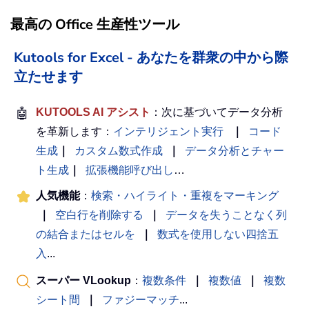
最高の Office 生産性ツール
Kutools for Excel - あなたを群衆の中から際
立たせます
🤖
KUTOOLS AI アシスト
：次に基づいてデータ分析
を革新します：
インテリジェント実行
｜
コード
生成
｜
カスタム数式作成
｜
データ分析とチャー
ト生成
｜
拡張機能呼び出し
…
人気機能
：
検索・ハイライト・重複をマーキング
｜
空白行を削除する
｜
データを失うことなく列
の結合またはセルを
｜
数式を使用しない四捨五
入
...
スーパー VLookup
：
複数条件
｜
複数値
｜
複数
シート間
｜
ファジーマッチ
...