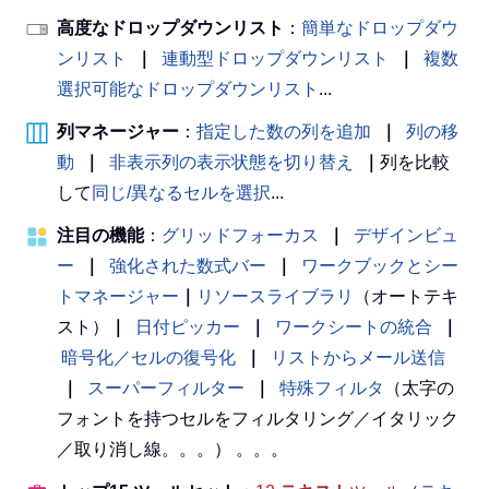
高度なドロップダウンリスト
：
簡単なドロップダウ
ンリスト
｜
連動型ドロップダウンリスト
｜
複数
選択可能なドロップダウンリスト
...
列マネージャー
：
指定した数の列を追加
｜
列の移
動
｜
非表示列の表示状態を切り替え
｜
列を比較
して
同じ/異なるセルを選択
...
注目の機能
：
グリッドフォーカス
｜
デザインビュ
ー
｜
強化された数式バー
｜
ワークブックとシー
トマネージャー
｜
リソースライブラリ
（オートテキ
スト）
｜
日付ピッカー
｜
ワークシートの統合
｜
暗号化／セルの復号化
｜
リストからメール送信
｜
スーパーフィルター
｜
特殊フィルタ
（太字の
フォントを持つセルをフィルタリング／イタリック
／取り消し線。。。） 。。。