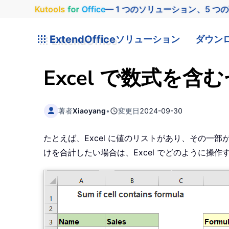
Kutools
for
Office
— 1 つのソリューション、5 つ
ExtendOffice
ソリューション
ダウン
Excel で数式を
著者
Xiaoyang
•
変更日
2024-09-30
たとえば、Excel に値のリストがあり、その
けを合計したい場合は、Excel でどのように操