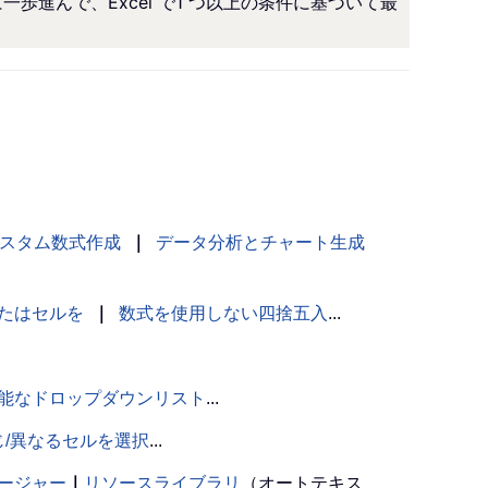
進んで、Excel で1 つ以上の条件に基づいて最
スタム数式作成
｜
データ分析とチャート生成
たはセルを
｜
数式を使用しない四捨五入
...
能なドロップダウンリスト
...
じ/異なるセルを選択
...
ージャー
｜
リソースライブラリ
（オートテキス