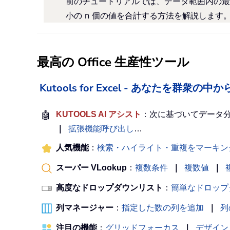
前のチュートリアルでは、データ範囲内の最小
小の n 個の値を合計する方法を解説します
最高の Office 生産性ツール
Kutools for Excel - あなたを群衆
🤖
KUTOOLS AI アシスト
：次に基づいてデータ
｜
拡張機能呼び出し
…
人気機能
：
検索・ハイライト・重複をマーキン
スーパー VLookup
：
複数条件
｜
複数値
｜
高度なドロップダウンリスト
：
簡単なドロップ
列マネージャー
：
指定した数の列を追加
｜
列
注目の機能
：
グリッドフォーカス
｜
デザイン