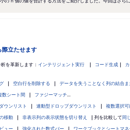
の n 個の値を合計する方法をご紹介しました。今回はさらに一歩
。
の中から際立たせます
分析を革新します：
インテリジェント実行
｜
コード生成
｜
カ
グ
｜
空白行を削除する
｜
データを失うことなく列の結合ま
複数シート間
｜
ファジーマッチ
...
ダウンリスト
｜
連動型ドロップダウンリスト
｜
複数選択可
の移動
｜
非表示列の表示状態を切り替え
｜
列を比較して
同
ビュー
｜
強化された数式バー
｜
ワークブックとシートマネ