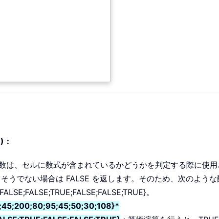
))：
LA 関数は、セルに数式が含まれているかどうかを判定する際に使
、そうでない場合は FALSE を返します。そのため、次のよう
ALSE;FALSE;TRUE;FALSE;FALSE;TRUE}。
;45;200;80;95;45;50;30;108}*