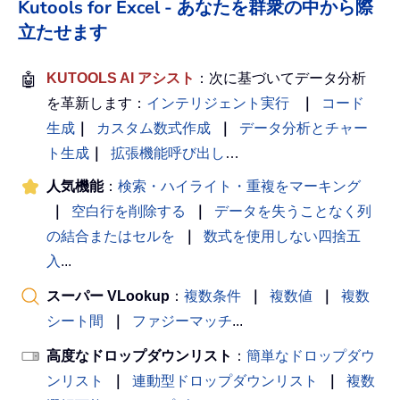
Kutools for Excel - あなたを群衆の中から際
立たせます
🤖
KUTOOLS AI アシスト
：次に基づいてデータ分析
を革新します：
インテリジェント実行
｜
コード
生成
｜
カスタム数式作成
｜
データ分析とチャー
ト生成
｜
拡張機能呼び出し
…
人気機能
：
検索・ハイライト・重複をマーキング
｜
空白行を削除する
｜
データを失うことなく列
の結合またはセルを
｜
数式を使用しない四捨五
入
...
スーパー VLookup
：
複数条件
｜
複数値
｜
複数
シート間
｜
ファジーマッチ
...
高度なドロップダウンリスト
：
簡単なドロップダウ
ンリスト
｜
連動型ドロップダウンリスト
｜
複数