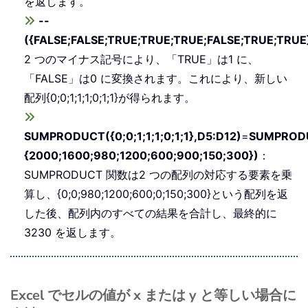
を返します。
--
({FALSE;FALSE;TRUE;TRUE;TRUE;FALSE;TRUE;TRUE
2 つのマイナス記号により、「TRUE」は1 に、
「FALSE」は0 に変換されます。これにより、新しい
配列{0;0;1;1;1;0;1;1}が得られます。
SUMPRODUCT({0;0;1;1;1;0;1;1},D5:D12)
=
SUMPRODUC
{2000;1600;980;1200;600;900;150;300})
：
SUMPRODUCT 関数は2 つの配列の対応する要素を乗
算し、{0;0;980;1200;600;0;150;300}という配列を返
した後、配列内のすべての結果を合計し、最終的に
3230 を返します。
Excel でセルの値が x または y と等しい場合に