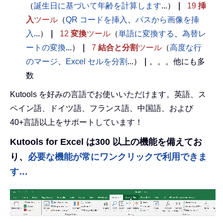
（
誕生日に基づいて年齢を計算します
...）
｜
19
挿
入
ツール
（
QR コードを挿入
、
パスから画像を挿
入
...）
｜
12
変換
ツール
（
単語に変換する
、
為替レ
ートの変換
...）
｜
7
結合と分割
ツール
（
高度な行
のマージ
、
Excel セルを分割
...）
｜
。。。他にも多
数
Kutools を好みの言語でお使いいただけます。英語、ス
ペイン語、ドイツ語、フランス語、中国語、および
40+言語以上をサポートしています！
Kutools for Excel は300 以上の機能を備えてお
り、
必要な機能が常にワンクリックで利用できま
す…