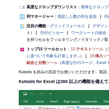
高度なドロップダウンリスト
：
簡単なドロップ
列マネージャー
：
指定した数の列を追加
｜
列
注目の機能
：
グリッドフォーカス
｜
デザイン
ト）
｜
日付ピッカー
｜
ワークシートの統合
を持つセルをフィルタリング／イタリック／取
トップ15 ツールセット
：
12
テキスト
ツール
（
に基づいて年齢を計算します
...）
｜
19
挿入
ツ
結合と分割
ツール
（
高度な行のマージ
、
Exce
Kutools を好みの言語でお使いいただけます。
Kutools for Excel は300 以上の機能を備