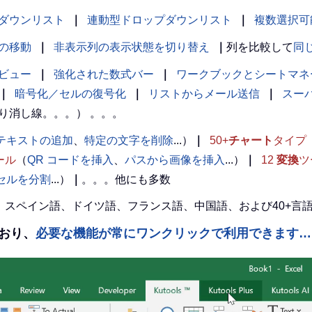
ダウンリスト
｜
連動型ドロップダウンリスト
｜
複数選択可
の移動
｜
非表示列の表示状態を切り替え
｜
列を比較して
同
ビュー
｜
強化された数式バー
｜
ワークブックとシートマネ
｜
暗号化／セルの復号化
｜
リストからメール送信
｜
スー
り消し線。。。） 。。。
テキストの追加
、
特定の文字を削除
...）
｜
50+
チャート
タイプ
ール
（
QR コードを挿入
、
パスから画像を挿入
...）
｜
12
変換
ツ
l セルを分割
...）
｜
。。。他にも多数
英語、スペイン語、ドイツ語、フランス語、中国語、および40+
えており、
必要な機能が常にワンクリックで利用できます…