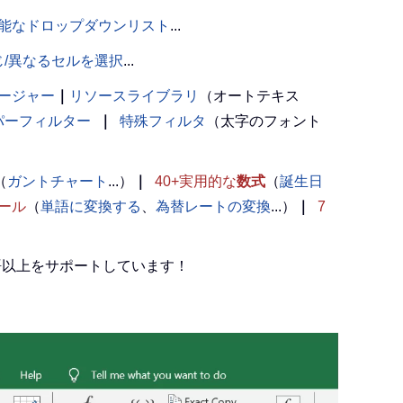
能なドロップダウンリスト
...
じ/異なるセルを選択
...
ージャー
｜
リソースライブラリ
（オートテキス
パーフィルター
｜
特殊フィルタ
（太字のフォント
（
ガントチャート
...）
｜
40+実用的な
数式
（
誕生日
ール
（
単語に変換する
、
為替レートの変換
...）
｜
7
言語以上をサポートしています！