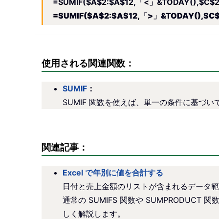
=SUMIF($A$2:$A$12,「<」&TODAY(),$C$2
=SUMIF($A$2:$A$12,「>」&TODAY(),$C$
使用される関連関数：
SUMIF
：
SUMIF 関数を使えば、単一の条件に基づ
関連記事：
Excel で年別に値を合計する
日付と売上金額のリストが含まれるデータ範
通常の SUMIFS 関数や SUMPROD
しく解説します。