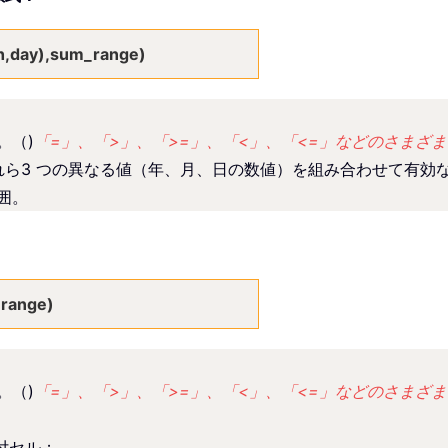
,day),sum_range)
。（)
「=」、「>」、「>=」、「<」、「<=」などのさまざ
これら3 つの異なる値（年、月、日の数値）を組み合わせて有効
囲。
_range)
。（)
「=」、「>」、「>=」、「<」、「<=」などのさまざ
付セル；