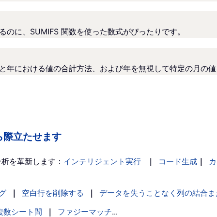
するのに、SUMIFS 関数を使った数式がぴったりです。
の月と年における値の合計方法、および年を無視して特定の月の
の中から際立たせます
分析を革新します：
インテリジェント実行
｜
コード生成
｜
カ
グ
｜
空白行を削除する
｜
データを失うことなく列の結合ま
複数シート間
｜
ファジーマッチ
...