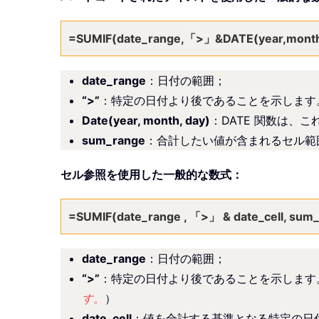
=SUMIF(date_range,「>」&DATE(year,month
date_range
：日付の範囲；
“>”
：特定の日付より後であることを示します
Date(year, month, day)
：DATE 関数は、
sum_range
：合計したい値が含まれるセル範
セル参照を使用した一般的な数式：
=SUMIF(date_range , 「>」 & date_cell, sum
date_range
：日付の範囲；
“>”
：特定の日付より後であることを示します
す。
）
date_cell
：値を合計する基準となる特定の日