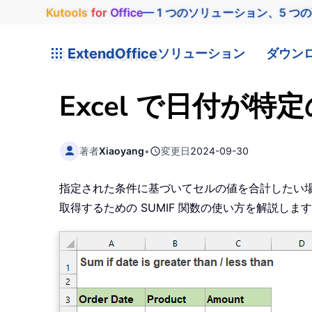
Kutools
for
Office
— 1 つのソリューション、5 つ
ExtendOffice
ソリューション
ダウン
Excel で日付
著者
Xiaoyang
•
変更日
2024-09-30
指定された条件に基づいてセルの値を合計したい場合
取得するための SUMIF 関数の使い方を解説しま