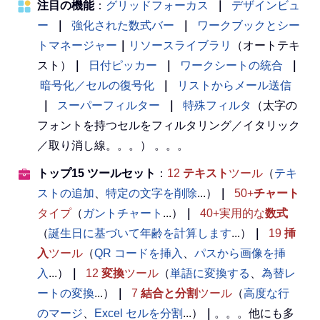
注目の機能
：
グリッドフォーカス
｜
デザインビュ
ー
｜
強化された数式バー
｜
ワークブックとシー
トマネージャー
｜
リソースライブラリ
（オートテキ
スト）
｜
日付ピッカー
｜
ワークシートの統合
｜
暗号化／セルの復号化
｜
リストからメール送信
｜
スーパーフィルター
｜
特殊フィルタ
（太字の
フォントを持つセルをフィルタリング／イタリック
／取り消し線。。。） 。。。
トップ15 ツールセット
：
12
テキスト
ツール
（
テキ
ストの追加
、
特定の文字を削除
...）
｜
50+
チャート
タイプ
（
ガントチャート
...）
｜
40+実用的な
数式
（
誕生日に基づいて年齢を計算します
...）
｜
19
挿
入
ツール
（
QR コードを挿入
、
パスから画像を挿
入
...）
｜
12
変換
ツール
（
単語に変換する
、
為替レ
ートの変換
...）
｜
7
結合と分割
ツール
（
高度な行
のマージ
、
Excel セルを分割
...）
｜
。。。他にも多