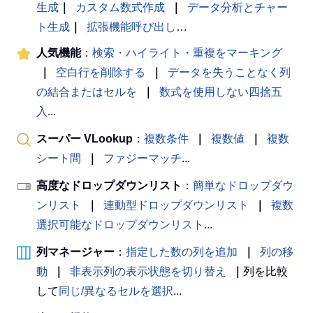
生成
｜
カスタム数式作成
｜
データ分析とチャー
ト生成
｜
拡張機能呼び出し
…
人気機能
：
検索・ハイライト・重複をマーキング
｜
空白行を削除する
｜
データを失うことなく列
の結合またはセルを
｜
数式を使用しない四捨五
入
...
スーパー VLookup
：
複数条件
｜
複数値
｜
複数
シート間
｜
ファジーマッチ
...
高度なドロップダウンリスト
：
簡単なドロップダウ
ンリスト
｜
連動型ドロップダウンリスト
｜
複数
選択可能なドロップダウンリスト
...
列マネージャー
：
指定した数の列を追加
｜
列の移
動
｜
非表示列の表示状態を切り替え
｜
列を比較
して
同じ/異なるセルを選択
...