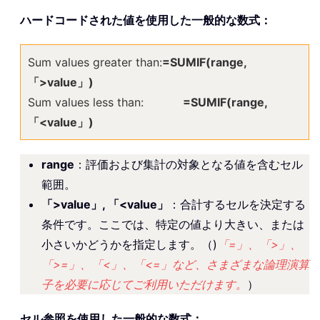
ハードコードされた値を使用した一般的な数式：
Sum values greater than:
=SUMIF(range,
「>value」)
Sum values less than:
=SUMIF(range,
「<value」)
range
：評価および集計の対象となる値を含むセル
範囲。
「>value」, 「<value」
：合計するセルを決定する
条件です。ここでは、特定の値より大きい、または
小さいかどうかを指定します。（)
「=」、「>」、
「>=」、「<」、「<=」など、さまざまな論理演算
子を必要に応じてご利用いただけます。
）
セル参照を使用した一般的な数式：