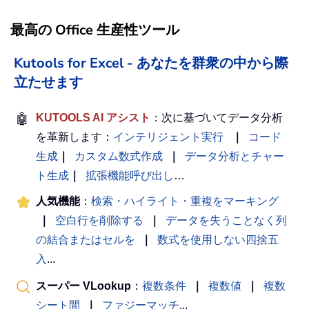
最高の Office 生産性ツール
Kutools for Excel - あなたを群衆の中から際
立たせます
🤖
KUTOOLS AI アシスト
：次に基づいてデータ分析
を革新します：
インテリジェント実行
｜
コード
生成
｜
カスタム数式作成
｜
データ分析とチャー
ト生成
｜
拡張機能呼び出し
…
人気機能
：
検索・ハイライト・重複をマーキング
｜
空白行を削除する
｜
データを失うことなく列
の結合またはセルを
｜
数式を使用しない四捨五
入
...
スーパー VLookup
：
複数条件
｜
複数値
｜
複数
シート間
｜
ファジーマッチ
...