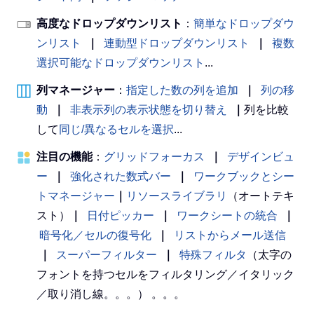
高度なドロップダウンリスト
：
簡単なドロップダウ
ンリスト
｜
連動型ドロップダウンリスト
｜
複数
選択可能なドロップダウンリスト
...
列マネージャー
：
指定した数の列を追加
｜
列の移
動
｜
非表示列の表示状態を切り替え
｜
列を比較
して
同じ/異なるセルを選択
...
注目の機能
：
グリッドフォーカス
｜
デザインビュ
ー
｜
強化された数式バー
｜
ワークブックとシー
トマネージャー
｜
リソースライブラリ
（オートテキ
スト）
｜
日付ピッカー
｜
ワークシートの統合
｜
暗号化／セルの復号化
｜
リストからメール送信
｜
スーパーフィルター
｜
特殊フィルタ
（太字の
フォントを持つセルをフィルタリング／イタリック
／取り消し線。。。） 。。。