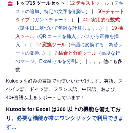
トップ15 ツールセット
：
12
テキスト
ツール
（
テキ
ストの追加
、
特定の文字を削除
...）
｜
50+
チャート
タイプ
（
ガントチャート
...）
｜
40+実用的な
数式
（
誕生日に基づいて年齢を計算します
...）
｜
19
挿
入
ツール
（
QR コードを挿入
、
パスから画像を挿
入
...）
｜
12
変換
ツール
（
単語に変換する
、
為替レ
ートの変換
...）
｜
7
結合と分割
ツール
（
高度な行
のマージ
、
Excel セルを分割
...）
｜
。。。他にも多
数
Kutools を好みの言語でお使いいただけます。英語、ス
ペイン語、ドイツ語、フランス語、中国語、および
40+言語以上をサポートしています！
Kutools for Excel は300 以上の機能を備えてお
り、
必要な機能が常にワンクリックで利用できま
す…