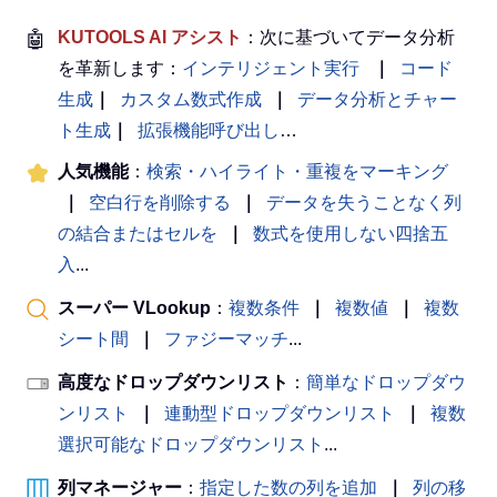
🤖
KUTOOLS AI アシスト
：次に基づいてデータ分析
を革新します：
インテリジェント実行
｜
コード
生成
｜
カスタム数式作成
｜
データ分析とチャー
ト生成
｜
拡張機能呼び出し
…
人気機能
：
検索・ハイライト・重複をマーキング
｜
空白行を削除する
｜
データを失うことなく列
の結合またはセルを
｜
数式を使用しない四捨五
入
...
スーパー VLookup
：
複数条件
｜
複数値
｜
複数
シート間
｜
ファジーマッチ
...
高度なドロップダウンリスト
：
簡単なドロップダウ
ンリスト
｜
連動型ドロップダウンリスト
｜
複数
選択可能なドロップダウンリスト
...
列マネージャー
：
指定した数の列を追加
｜
列の移