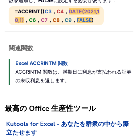
数を追加し、
FALSE
に設定する必要があります：
=ACCRINT()
C3
，
C4
，
DATE(2021,1
0,1)
，
C6
，
C7
，
C8
，
C9
，
FALSE
)
関連関数
Excel ACCRINTM 関数
ACCRINTM 関数は、満期日に利息が支払われる証券
の未収利息を返します。
最高の Office 生産性ツール
Kutools for Excel - あなたを群衆の中から際
立たせます