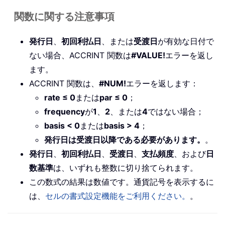
関数に関する注意事項
発行日
、
初回利払日
、または
受渡日
が有効な日付で
ない場合、ACCRINT 関数は
#VALUE!
エラーを返し
ます。
ACCRINT 関数は、
#NUM!
エラーを返します：
rate ≤ 0
または
par ≤ 0
；
frequency
が
1
、
2
、または
4
ではない場合；
basis < 0
または
basis > 4
；
発行日は受渡日以降である必要があります。
。
発行日
、
初回利払日
、
受渡日
、
支払頻度
、および
日
数基準
は、いずれも整数に切り捨てられます。
この数式の結果は数値です。通貨記号を表示するに
は、
セルの書式設定機能をご利用ください。
。