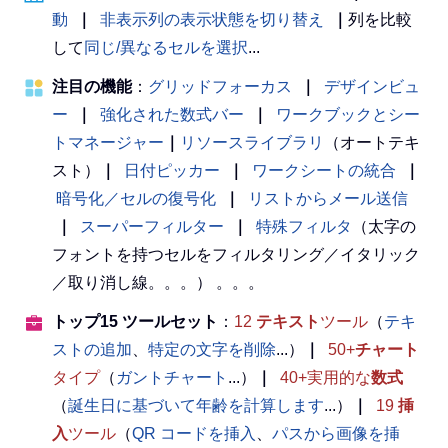
動
｜
非表示列の表示状態を切り替え
｜
列を比較
して
同じ/異なるセルを選択
...
注目の機能
：
グリッドフォーカス
｜
デザインビュ
ー
｜
強化された数式バー
｜
ワークブックとシー
トマネージャー
｜
リソースライブラリ
（オートテキ
スト）
｜
日付ピッカー
｜
ワークシートの統合
｜
暗号化／セルの復号化
｜
リストからメール送信
｜
スーパーフィルター
｜
特殊フィルタ
（太字の
フォントを持つセルをフィルタリング／イタリック
／取り消し線。。。） 。。。
トップ15 ツールセット
：
12
テキスト
ツール
（
テキ
ストの追加
、
特定の文字を削除
...）
｜
50+
チャート
タイプ
（
ガントチャート
...）
｜
40+実用的な
数式
（
誕生日に基づいて年齢を計算します
...）
｜
19
挿
入
ツール
（
QR コードを挿入
、
パスから画像を挿