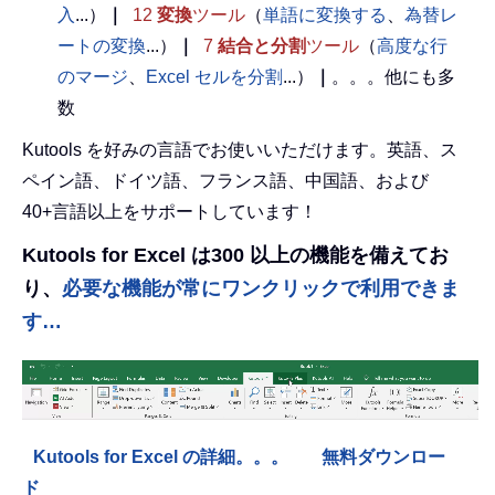
入
...）
｜
12
変換
ツール
（
単語に変換する
、
為替レ
ートの変換
...）
｜
7
結合と分割
ツール
（
高度な行
のマージ
、
Excel セルを分割
...）
｜
。。。他にも多
数
Kutools を好みの言語でお使いいただけます。英語、ス
ペイン語、ドイツ語、フランス語、中国語、および
40+言語以上をサポートしています！
Kutools for Excel は300 以上の機能を備えてお
り、
必要な機能が常にワンクリックで利用できま
す…
Kutools for Excel の詳細。。。
無料ダウンロー
ド