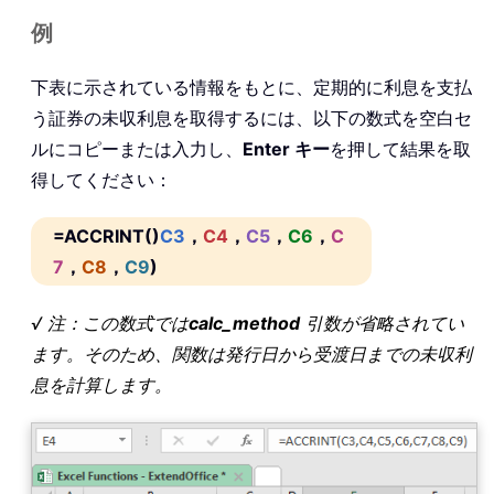
例
下表に示されている情報をもとに、定期的に利息を支払
う証券の未収利息を取得するには、以下の数式を空白セ
ルにコピーまたは入力し、
Enter キー
を押して結果を取
得してください：
=ACCRINT()
C3
，
C4
，
C5
，
C6
，
C
7
，
C8
，
C9
)
√ 注：この数式では
calc_method
引数が省略されてい
ます。そのため、関数は発行日から受渡日までの未収利
息を計算します。