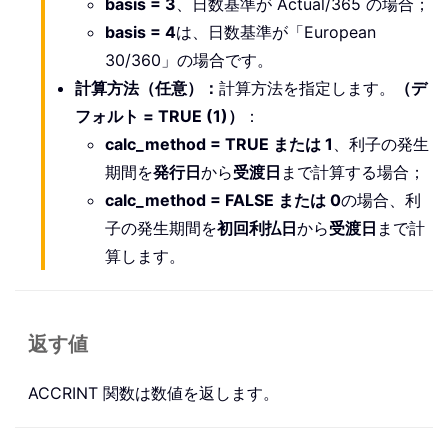
basis = 3
、日数基準が Actual/365 の場合；
basis = 4
は、日数基準が「European
30/360」の場合です。
計算方法
（任意）
：
計算方法を指定します。
（デ
フォルト = TRUE (1)）
：
calc_method = TRUE または 1
、利子の発生
期間を
発行日
から
受渡日
まで計算する場合；
calc_method = FALSE または 0
の場合、利
子の発生期間を
初回利払日
から
受渡日
まで計
算します。
返す値
ACCRINT 関数は数値を返します。