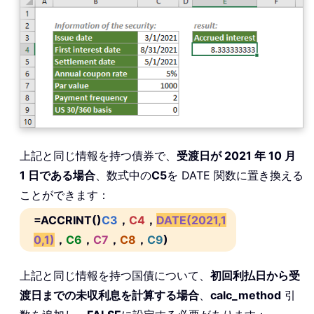
上記と同じ情報を持つ債券で、
受渡日が 2021 年 10 月
1 日である場合
、数式中の
C5
を DATE 関数に置き換える
ことができます：
=ACCRINT()
C3
，
C4
，
DATE(2021,1
0,1)
，
C6
，
C7
，
C8
，
C9
)
上記と同じ情報を持つ国債について、
初回利払日から受
渡日までの未収利息を計算する場合
、
calc_method
引