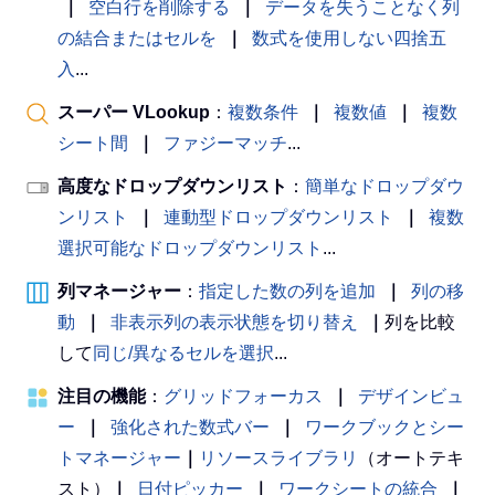
｜
空白行を削除する
｜
データを失うことなく列
の結合またはセルを
｜
数式を使用しない四捨五
入
...
スーパー VLookup
：
複数条件
｜
複数値
｜
複数
シート間
｜
ファジーマッチ
...
高度なドロップダウンリスト
：
簡単なドロップダウ
ンリスト
｜
連動型ドロップダウンリスト
｜
複数
選択可能なドロップダウンリスト
...
列マネージャー
：
指定した数の列を追加
｜
列の移
動
｜
非表示列の表示状態を切り替え
｜
列を比較
して
同じ/異なるセルを選択
...
注目の機能
：
グリッドフォーカス
｜
デザインビュ
ー
｜
強化された数式バー
｜
ワークブックとシー
トマネージャー
｜
リソースライブラリ
（オートテキ
スト）
｜
日付ピッカー
｜
ワークシートの統合
｜