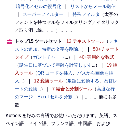
暗号化／セルの復号化
｜
リストからメール送信
｜
スーパーフィルター
｜
特殊フィルタ
（太字の
フォントを持つセルをフィルタリング／イタリック
／取り消し線。。。） 。。。
トップ15 ツールセット
：
12
テキスト
ツール
（
テキ
ストの追加
、
特定の文字を削除
...）
｜
50+
チャート
タイプ
（
ガントチャート
...）
｜
40+実用的な
数式
（
誕生日に基づいて年齢を計算します
...）
｜
19
挿
入
ツール
（
QR コードを挿入
、
パスから画像を挿
入
...）
｜
12
変換
ツール
（
単語に変換する
、
為替レ
ートの変換
...）
｜
7
結合と分割
ツール
（
高度な行
のマージ
、
Excel セルを分割
...）
｜
。。。他にも多
数
Kutools を好みの言語でお使いいただけます。英語、ス
ペイン語、ドイツ語、フランス語、中国語、および