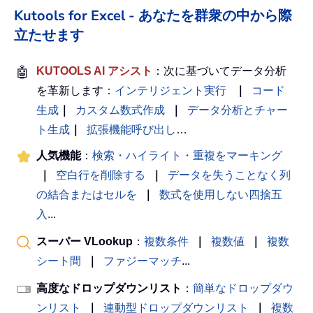
Kutools for Excel - あなたを群衆の中から際
立たせます
🤖
KUTOOLS AI アシスト
：次に基づいてデータ分析
を革新します：
インテリジェント実行
｜
コード
生成
｜
カスタム数式作成
｜
データ分析とチャー
ト生成
｜
拡張機能呼び出し
…
人気機能
：
検索・ハイライト・重複をマーキング
｜
空白行を削除する
｜
データを失うことなく列
の結合またはセルを
｜
数式を使用しない四捨五
入
...
スーパー VLookup
：
複数条件
｜
複数値
｜
複数
シート間
｜
ファジーマッチ
...
高度なドロップダウンリスト
：
簡単なドロップダウ
ンリスト
｜
連動型ドロップダウンリスト
｜
複数