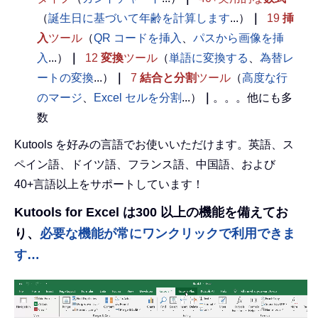
（
誕生日に基づいて年齢を計算します
...）
｜
19
挿
入
ツール
（
QR コードを挿入
、
パスから画像を挿
入
...）
｜
12
変換
ツール
（
単語に変換する
、
為替レ
ートの変換
...）
｜
7
結合と分割
ツール
（
高度な行
のマージ
、
Excel セルを分割
...）
｜
。。。他にも多
数
Kutools を好みの言語でお使いいただけます。英語、ス
ペイン語、ドイツ語、フランス語、中国語、および
40+言語以上をサポートしています！
Kutools for Excel は300 以上の機能を備えてお
り、
必要な機能が常にワンクリックで利用できま
す…