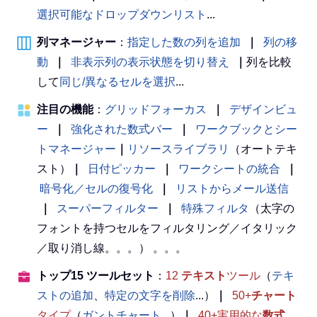
選択可能なドロップダウンリスト
...
列マネージャー
：
指定した数の列を追加
｜
列の移
動
｜
非表示列の表示状態を切り替え
｜
列を比較
して
同じ/異なるセルを選択
...
注目の機能
：
グリッドフォーカス
｜
デザインビュ
ー
｜
強化された数式バー
｜
ワークブックとシー
トマネージャー
｜
リソースライブラリ
（オートテキ
スト）
｜
日付ピッカー
｜
ワークシートの統合
｜
暗号化／セルの復号化
｜
リストからメール送信
｜
スーパーフィルター
｜
特殊フィルタ
（太字の
フォントを持つセルをフィルタリング／イタリック
／取り消し線。。。） 。。。
トップ15 ツールセット
：
12
テキスト
ツール
（
テキ
ストの追加
、
特定の文字を削除
...）
｜
50+
チャート
タイプ
（
ガントチャート
...）
｜
40+実用的な
数式