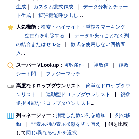
生成
｜
カスタム数式作成
｜
データ分析とチャー
ト生成
｜
拡張機能呼び出し
…
人気機能
：
検索・ハイライト・重複をマーキング
｜
空白行を削除する
｜
データを失うことなく列
の結合またはセルを
｜
数式を使用しない四捨五
入
...
スーパー VLookup
：
複数条件
｜
複数値
｜
複数
シート間
｜
ファジーマッチ
...
高度なドロップダウンリスト
：
簡単なドロップダウ
ンリスト
｜
連動型ドロップダウンリスト
｜
複数
選択可能なドロップダウンリスト
...
列マネージャー
：
指定した数の列を追加
｜
列の移
動
｜
非表示列の表示状態を切り替え
｜
列を比較
して
同じ/異なるセルを選択
...