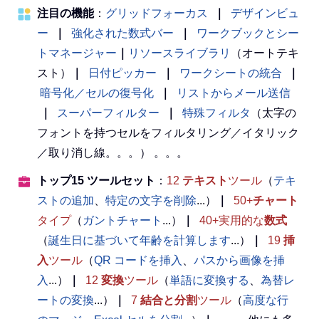
注目の機能
：
グリッドフォーカス
｜
デザインビュ
ー
｜
強化された数式バー
｜
ワークブックとシー
トマネージャー
｜
リソースライブラリ
（オートテキ
スト）
｜
日付ピッカー
｜
ワークシートの統合
｜
暗号化／セルの復号化
｜
リストからメール送信
｜
スーパーフィルター
｜
特殊フィルタ
（太字の
フォントを持つセルをフィルタリング／イタリック
／取り消し線。。。） 。。。
トップ15 ツールセット
：
12
テキスト
ツール
（
テキ
ストの追加
、
特定の文字を削除
...）
｜
50+
チャート
タイプ
（
ガントチャート
...）
｜
40+実用的な
数式
（
誕生日に基づいて年齢を計算します
...）
｜
19
挿
入
ツール
（
QR コードを挿入
、
パスから画像を挿
入
...）
｜
12
変換
ツール
（
単語に変換する
、
為替レ
ートの変換
...）
｜
7
結合と分割
ツール
（
高度な行