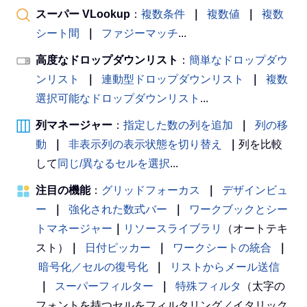
スーパー VLookup
：
複数条件
｜
複数値
｜
複数
シート間
｜
ファジーマッチ
...
高度なドロップダウンリスト
：
簡単なドロップダウ
ンリスト
｜
連動型ドロップダウンリスト
｜
複数
選択可能なドロップダウンリスト
...
列マネージャー
：
指定した数の列を追加
｜
列の移
動
｜
非表示列の表示状態を切り替え
｜
列を比較
して
同じ/異なるセルを選択
...
注目の機能
：
グリッドフォーカス
｜
デザインビュ
ー
｜
強化された数式バー
｜
ワークブックとシー
トマネージャー
｜
リソースライブラリ
（オートテキ
スト）
｜
日付ピッカー
｜
ワークシートの統合
｜
暗号化／セルの復号化
｜
リストからメール送信
｜
スーパーフィルター
｜
特殊フィルタ
（太字の
フォントを持つセルをフィルタリング／イタリック