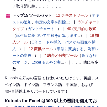
／取り消し線。。。） 。。。
トップ15 ツールセット
：
12
テキスト
ツール
（
テキ
ストの追加
、
特定の文字を削除
...）
｜
50+
チャート
タイプ
（
ガントチャート
...）
｜
40+実用的な
数式
（
誕生日に基づいて年齢を計算します
...）
｜
19
挿
入
ツール
（
QR コードを挿入
、
パスから画像を挿
入
...）
｜
12
変換
ツール
（
単語に変換する
、
為替レ
ートの変換
...）
｜
7
結合と分割
ツール
（
高度な行
のマージ
、
Excel セルを分割
...）
｜
。。。他にも多
数
Kutools を好みの言語でお使いいただけます。英語、ス
ペイン語、ドイツ語、フランス語、中国語、および
40+言語以上をサポートしています！
Kutools for Excel は300 以上の機能を備えてお