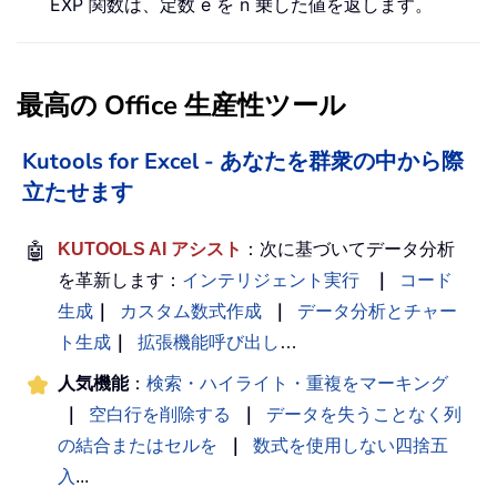
EXP 関数は、定数 e を n 乗した値を返します。
最高の Office 生産性ツール
Kutools for Excel - あなたを群衆の中から際
立たせます
🤖
KUTOOLS AI アシスト
：次に基づいてデータ分析
を革新します：
インテリジェント実行
｜
コード
生成
｜
カスタム数式作成
｜
データ分析とチャー
ト生成
｜
拡張機能呼び出し
…
人気機能
：
検索・ハイライト・重複をマーキング
｜
空白行を削除する
｜
データを失うことなく列
の結合またはセルを
｜
数式を使用しない四捨五
入
...