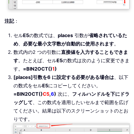
注記
：
セル
E5
の数式では、
places
引数が
省略されているた
め
、
必要な最小文字数が自動的に使用されます
。
数式内の2 つの引数に
直接値を入力することもできま
す
。たとえば、セル
E5
の数式は次のように変更できま
す。
=BIN2OCT()
1
)
[places]引数を6 に設定する必要がある場合は
、以下
の数式をセル
E5
にコピーしてください。
=BIN2OCT()
C5
,
6
)
次に、
フィルハンドルを下にドラ
ッグして
、この数式を適用したいセルまで範囲を広げ
てください。結果は以下のスクリーンショットのとお
りです。