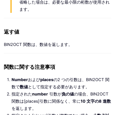
省略した場合は、必要な最小限の桁数が使用され
ます。
返す値
BIN2OCT 関数は、数値を返します。
関数に関する注意事項
Number
および
places
の2 つの引数は、BIN2OCT 関
数で
数値
として指定する必要があります。
指定された
number
引数が
負の値
の場合、BIN2OCT
関数は[places]引数に関係なく、常に
10 文字の8 進数
を返します。