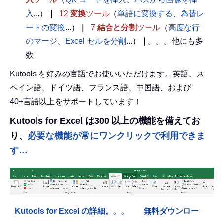
入
...）
｜
12
変換
ツール
（
単語に変換する
、
為替レ
ートの変換
...）
｜
7
結合と分割
ツール
（
高度な行
のマージ
、
Excel セルを分割
...）
｜
。。。他にも多
数
Kutools を好みの言語でお使いいただけます。英語、ス
ペイン語、ドイツ語、フランス語、中国語、および
40+言語以上をサポートしています！
Kutools for Excel は300 以上の機能を備えてお
り、
必要な機能が常にワンクリックで利用できま
す…
Kutools for Excel の詳細。。。
無料ダウンロー