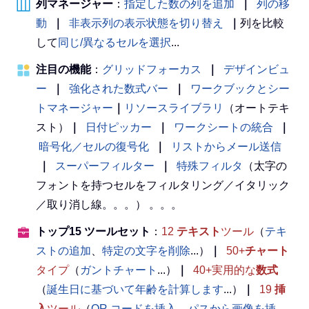
列マネージャー
：
指定した数の列を追加
｜
列の移
動
｜
非表示列の表示状態を切り替え
｜
列を比較
して
同じ/異なるセルを選択
...
注目の機能
：
グリッドフォーカス
｜
デザインビュ
ー
｜
強化された数式バー
｜
ワークブックとシー
トマネージャー
｜
リソースライブラリ
（オートテキ
スト）
｜
日付ピッカー
｜
ワークシートの統合
｜
暗号化／セルの復号化
｜
リストからメール送信
｜
スーパーフィルター
｜
特殊フィルタ
（太字の
フォントを持つセルをフィルタリング／イタリック
／取り消し線。。。） 。。。
トップ15 ツールセット
：
12
テキスト
ツール
（
テキ
ストの追加
、
特定の文字を削除
...）
｜
50+
チャート
タイプ
（
ガントチャート
...）
｜
40+実用的な
数式
（
誕生日に基づいて年齢を計算します
...）
｜
19
挿
入
ツール
（
QR コードを挿入
、
パスから画像を挿