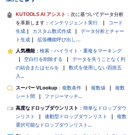
🤖
KUTOOLS AI アシスト
：次に基づいてデータ分析
を革新します：
インテリジェント実行
｜
コード
生成
｜
カスタム数式作成
｜
データ分析とチャー
ト生成
｜
拡張機能呼び出し
…
人気機能
：
検索・ハイライト・重複をマーキング
｜
空白行を削除する
｜
データを失うことなく列
の結合またはセルを
｜
数式を使用しない四捨五
入
...
スーパー VLookup
：
複数条件
｜
複数値
｜
複数
シート間
｜
ファジーマッチ
...
高度なドロップダウンリスト
：
簡単なドロップダウ
ンリスト
｜
連動型ドロップダウンリスト
｜
複数
選択可能なドロップダウンリスト
...