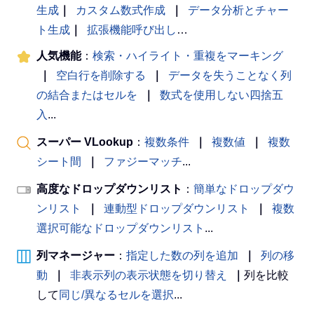
生成
｜
カスタム数式作成
｜
データ分析とチャー
ト生成
｜
拡張機能呼び出し
…
人気機能
：
検索・ハイライト・重複をマーキング
｜
空白行を削除する
｜
データを失うことなく列
の結合またはセルを
｜
数式を使用しない四捨五
入
...
スーパー VLookup
：
複数条件
｜
複数値
｜
複数
シート間
｜
ファジーマッチ
...
高度なドロップダウンリスト
：
簡単なドロップダウ
ンリスト
｜
連動型ドロップダウンリスト
｜
複数
選択可能なドロップダウンリスト
...
列マネージャー
：
指定した数の列を追加
｜
列の移
動
｜
非表示列の表示状態を切り替え
｜
列を比較
して
同じ/異なるセルを選択
...