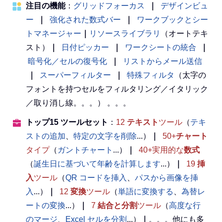
注目の機能
：
グリッドフォーカス
｜
デザインビュ
ー
｜
強化された数式バー
｜
ワークブックとシー
トマネージャー
｜
リソースライブラリ
（オートテキ
スト）
｜
日付ピッカー
｜
ワークシートの統合
｜
暗号化／セルの復号化
｜
リストからメール送信
｜
スーパーフィルター
｜
特殊フィルタ
（太字の
フォントを持つセルをフィルタリング／イタリック
／取り消し線。。。） 。。。
トップ15 ツールセット
：
12
テキスト
ツール
（
テキ
ストの追加
、
特定の文字を削除
...）
｜
50+
チャート
タイプ
（
ガントチャート
...）
｜
40+実用的な
数式
（
誕生日に基づいて年齢を計算します
...）
｜
19
挿
入
ツール
（
QR コードを挿入
、
パスから画像を挿
入
...）
｜
12
変換
ツール
（
単語に変換する
、
為替レ
ートの変換
...）
｜
7
結合と分割
ツール
（
高度な行
のマージ
、
Excel セルを分割
...）
｜
。。。他にも多