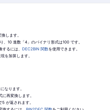
に変換します。
り、10 進数「4」のバイナリ形式は100 です。
変換するには、
DEC2BIN 関数
を使用できます。
表現を加算します。
 になります。
形式に再変換します。
で5 が返されます。
に変換するには、
BIN2DEC 関数
をご利用ください。