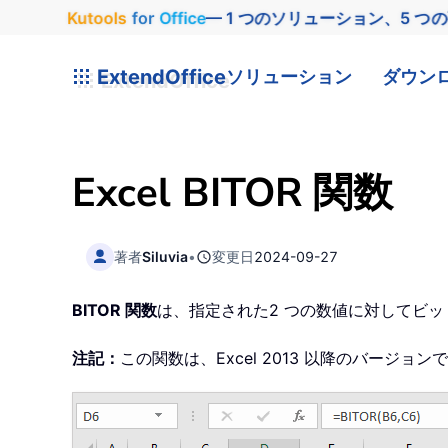
Kutools
for
Office
— 1 つのソリューション、5 つ
ExtendOffice
ソリューション
ダウン
Excel BITOR 関数
著者
Siluvia
•
変更日
2024-09-27
BITOR 関数
は、指定された2 つの数値に対してビ
注記：
この関数は、Excel 2013 以降のバージ