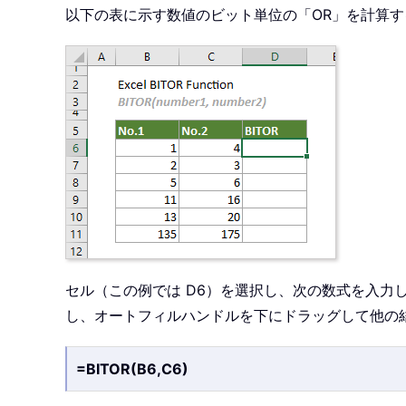
以下の表に示す数値のビット単位の「OR」を計算
セル（この例では D6）を選択し、次の数式を入力
し、オートフィルハンドルを下にドラッグして他の
=BITOR(B6,C6)