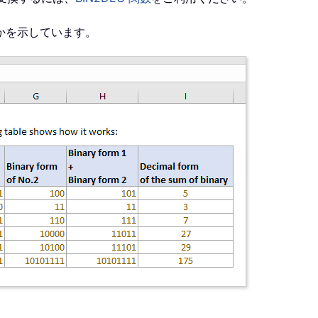
かを示しています。