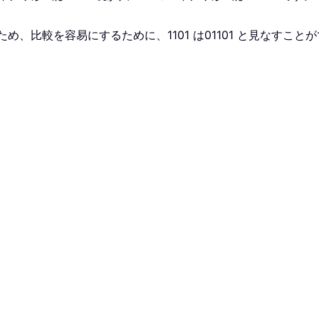
め、比較を容易にするために、1101 は01101 と見なすこと