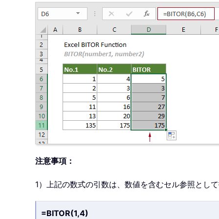
注意事項：
1）上記の数式の引数は、数値を含むセル参照とし
=BITOR(1,4)