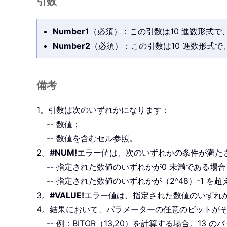
引数
Number1
（必須）：この引数は10 進数形式で
Number2
（必須）：この引数は10 進数形式で
備考
1。引数は次のいずれかになります：
-- 数値；
-- 数値を含むセル参照。
2。
#NUM!
エラー値は、次のいずれかの条件が満た
-- 指定された数値のいずれかが0 未満である場合
-- 指定された数値のいずれかが（2^48）-1 を
3。
#VALUE!
エラー値は、指定された数値のいずれ
4。結果において、パラメーターの任意のビットがそ
-- 例：BITOR（13,20）を計算する場合。13