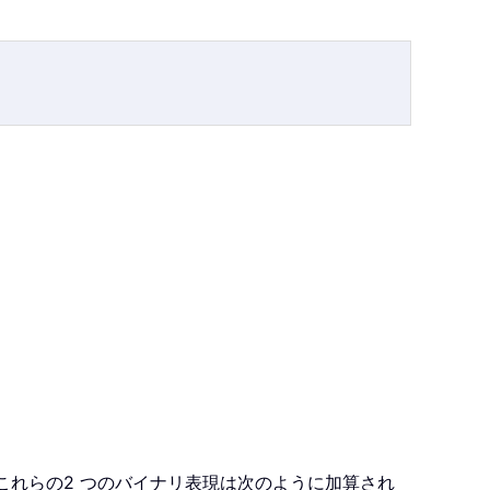
 です。これらの2 つのバイナリ表現は次のように加算され