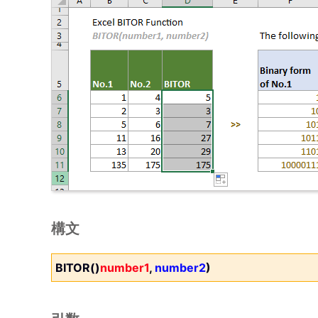
構文
BITOR()
number1
,
number2
)