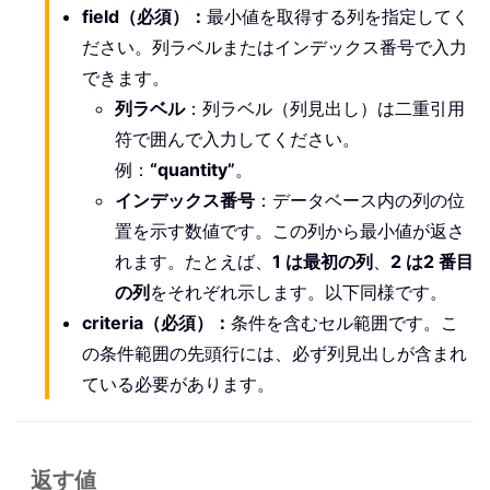
field
（必須）
：
最小値を取得する列を指定してく
ださい。列ラベルまたはインデックス番号で入力
できます。
列ラベル
：列ラベル（列見出し）は二重引用
符で囲んで入力してください。
例：
“quantity”
。
インデックス番号
：データベース内の列の位
置を示す数値です。この列から最小値が返さ
れます。たとえば、
1 は最初の列
、
2 は2 番目
の列
をそれぞれ示します。以下同様です。
criteria
（必須）
：
条件を含むセル範囲です。こ
の条件範囲の先頭行には、必ず列見出しが含まれ
ている必要があります。
返す値