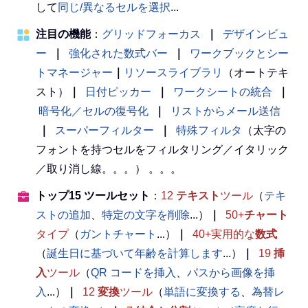
して
同じ/異なるセルを選択
...
注目の機能
：
グリッドフォーカス
｜
デザインビュ
ー
｜
強化された数式バー
｜
ワークブックとシー
トマネージャー
｜
リソースライブラリ
（オートテキ
スト）
｜
日付ピッカー
｜
ワークシートの統合
｜
暗号化／セルの復号化
｜
リストからメール送信
｜
スーパーフィルター
｜
特殊フィルタ
（太字の
フォントを持つセルをフィルタリング／イタリック
／取り消し線。。。） 。。。
トップ15 ツールセット
：
12
テキスト
ツール
（
テキ
ストの追加
、
特定の文字を削除
...）
｜
50+
チャート
タイプ
（
ガントチャート
...）
｜
40+実用的な
数式
（
誕生日に基づいて年齢を計算します
...）
｜
19
挿
入
ツール
（
QR コードを挿入
、
パスから画像を挿
入
...）
｜
12
変換
ツール
（
単語に変換する
、
為替レ