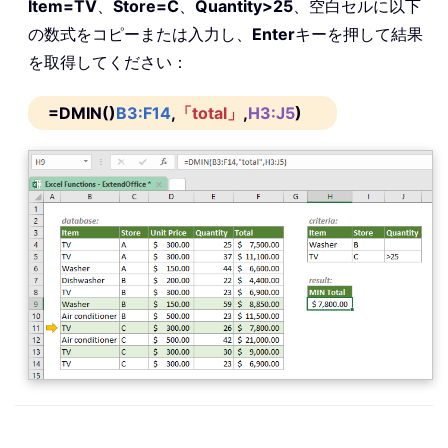
Item=TV
、
Store=C
、
Quantity>25
、空白セルに以下
の数式をコピーまたは入力し、
Enter
キーを押して結果
を取得してください：
=DMIN()
B3:F14
,
「total」
,
H3:J5
)