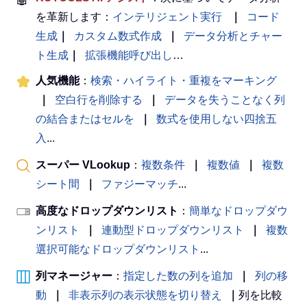
を革新します：
インテリジェント実行
｜
コード
生成
｜
カスタム数式作成
｜
データ分析とチャー
ト生成
｜
拡張機能呼び出し
…
人気機能
：
検索・ハイライト・重複をマーキング
｜
空白行を削除する
｜
データを失うことなく列
の結合またはセルを
｜
数式を使用しない四捨五
入
...
スーパー VLookup
：
複数条件
｜
複数値
｜
複数
シート間
｜
ファジーマッチ
...
高度なドロップダウンリスト
：
簡単なドロップダウ
ンリスト
｜
連動型ドロップダウンリスト
｜
複数
選択可能なドロップダウンリスト
...
列マネージャー
：
指定した数の列を追加
｜
列の移
動
｜
非表示列の表示状態を切り替え
｜
列を比較