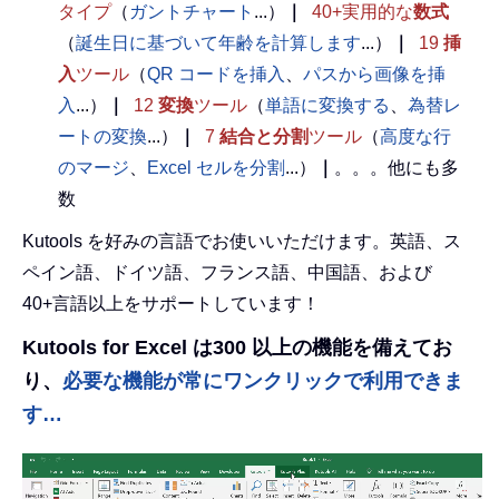
タイプ
（
ガントチャート
...）
｜
40+実用的な
数式
（
誕生日に基づいて年齢を計算します
...）
｜
19
挿
入
ツール
（
QR コードを挿入
、
パスから画像を挿
入
...）
｜
12
変換
ツール
（
単語に変換する
、
為替レ
ートの変換
...）
｜
7
結合と分割
ツール
（
高度な行
のマージ
、
Excel セルを分割
...）
｜
。。。他にも多
数
Kutools を好みの言語でお使いいただけます。英語、ス
ペイン語、ドイツ語、フランス語、中国語、および
40+言語以上をサポートしています！
Kutools for Excel は300 以上の機能を備えてお
り、
必要な機能が常にワンクリックで利用できま
す…