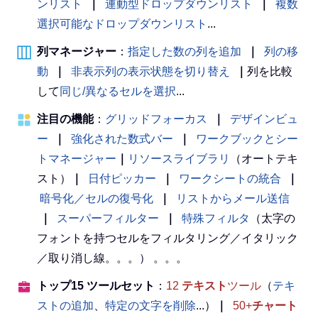
ンリスト
｜
連動型ドロップダウンリスト
｜
複数
選択可能なドロップダウンリスト
...
列マネージャー
：
指定した数の列を追加
｜
列の移
動
｜
非表示列の表示状態を切り替え
｜
列を比較
して
同じ/異なるセルを選択
...
注目の機能
：
グリッドフォーカス
｜
デザインビュ
ー
｜
強化された数式バー
｜
ワークブックとシー
トマネージャー
｜
リソースライブラリ
（オートテキ
スト）
｜
日付ピッカー
｜
ワークシートの統合
｜
暗号化／セルの復号化
｜
リストからメール送信
｜
スーパーフィルター
｜
特殊フィルタ
（太字の
フォントを持つセルをフィルタリング／イタリック
／取り消し線。。。） 。。。
トップ15 ツールセット
：
12
テキスト
ツール
（
テキ
ストの追加
、
特定の文字を削除
...）
｜
50+
チャート