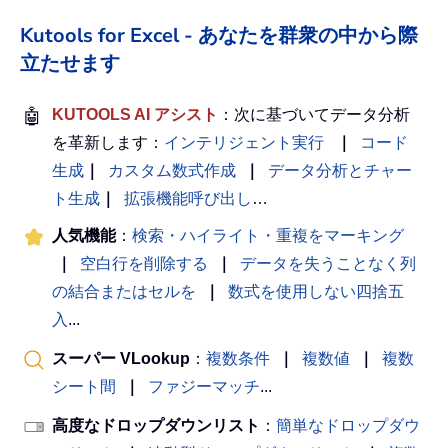
Kutools for Excel - あなたを群衆の中から際
立たせます
🤖
KUTOOLS AI アシスト
：次に基づいてデータ分析
を革新します：
インテリジェント実行
｜
コード
生成
｜
カスタム数式作成
｜
データ分析とチャー
ト生成
｜
拡張機能呼び出し
…
人気機能
：
検索・ハイライト・重複をマーキング
｜
空白行を削除する
｜
データを失うことなく列
の結合またはセルを
｜
数式を使用しない四捨五
入
...
スーパー VLookup
：
複数条件
｜
複数値
｜
複数
シート間
｜
ファジーマッチ
...
高度なドロップダウンリスト
：
簡単なドロップダウ