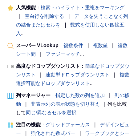
人気機能
：
検索・ハイライト・重複をマーキング
｜
空白行を削除する
｜
データを失うことなく列
の結合またはセルを
｜
数式を使用しない四捨五
入
...
スーパー VLookup
：
複数条件
｜
複数値
｜
複数
シート間
｜
ファジーマッチ
...
高度なドロップダウンリスト
：
簡単なドロップダウ
ンリスト
｜
連動型ドロップダウンリスト
｜
複数
選択可能なドロップダウンリスト
...
列マネージャー
：
指定した数の列を追加
｜
列の移
動
｜
非表示列の表示状態を切り替え
｜
列を比較
して
同じ/異なるセルを選択
...
注目の機能
：
グリッドフォーカス
｜
デザインビュ
ー
｜
強化された数式バー
｜
ワークブックとシー