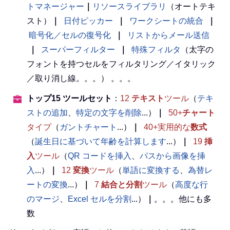
トマネージャー
｜
リソースライブラリ
（オートテキ
スト）
｜
日付ピッカー
｜
ワークシートの統合
｜
暗号化／セルの復号化
｜
リストからメール送信
｜
スーパーフィルター
｜
特殊フィルタ
（太字の
フォントを持つセルをフィルタリング／イタリック
／取り消し線。。。） 。。。
トップ15 ツールセット
：
12
テキスト
ツール
（
テキ
ストの追加
、
特定の文字を削除
...）
｜
50+
チャート
タイプ
（
ガントチャート
...）
｜
40+実用的な
数式
（
誕生日に基づいて年齢を計算します
...）
｜
19
挿
入
ツール
（
QR コードを挿入
、
パスから画像を挿
入
...）
｜
12
変換
ツール
（
単語に変換する
、
為替レ
ートの変換
...）
｜
7
結合と分割
ツール
（
高度な行
のマージ
、
Excel セルを分割
...）
｜
。。。他にも多
数