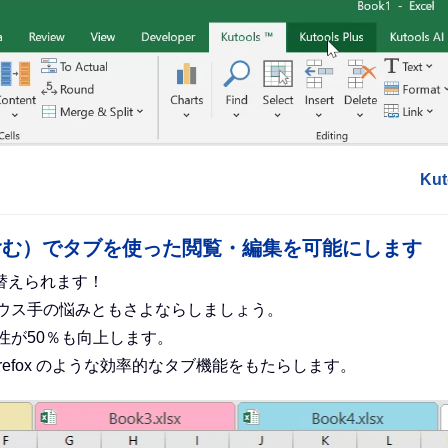
Ku
ce（Excel を含む）でタブを使った閲覧・編集を可能にします
替えられます！
ウス手の悩みともさよならしましょう。
性が50％も向上します。
ge、Firefox のような効率的なタブ機能をもたらします。