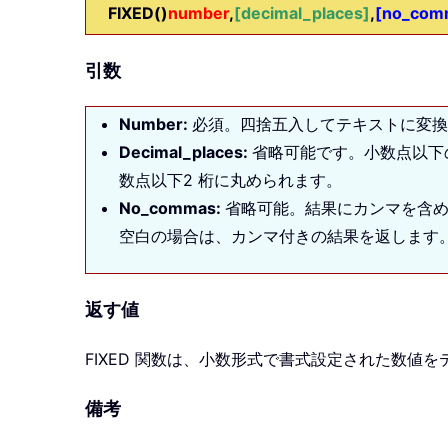
FIXED()
number
,
[decimal_places]
,
[no_com
引数
Number:
必須。四捨五入してテキストに変換
Decimal_places:
省略可能です。小数点以下
数点以下2 桁に丸められます。
No_commas:
省略可能。結果にカンマを含め
空白の場合は、カンマ付きの結果を返します
返す値
FIXED 関数は、小数形式で書式設定された数値
備考