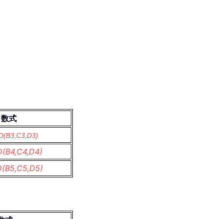
数式
D(B3,C3,D3)
D(B4,C4,D4)
D(B5,C5,D5)