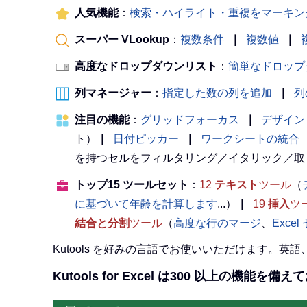
人気機能
：
検索・ハイライト・重複をマーキン
スーパー VLookup
：
複数条件
｜
複数値
｜
高度なドロップダウンリスト
：
簡単なドロップ
列マネージャー
：
指定した数の列を追加
｜
列
注目の機能
：
グリッドフォーカス
｜
デザイン
ト）
｜
日付ピッカー
｜
ワークシートの統合
を持つセルをフィルタリング／イタリック／取
トップ15 ツールセット
：
12
テキスト
ツール
（
に基づいて年齢を計算します
...）
｜
19
挿入
ツ
結合と分割
ツール
（
高度な行のマージ
、
Exce
Kutools を好みの言語でお使いいただけます。
Kutools for Excel は300 以上の機能を備