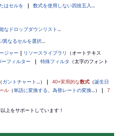
たはセルを
｜
数式を使用しない四捨五入
...
能なドロップダウンリスト
...
じ/異なるセルを選択
...
ージャー
｜
リソースライブラリ
（オートテキス
パーフィルター
｜
特殊フィルタ
（太字のフォント
（
ガントチャート
...）
｜
40+実用的な
数式
（
誕生日
ール
（
単語に変換する
、
為替レートの変換
...）
｜
7
言語以上をサポートしています！