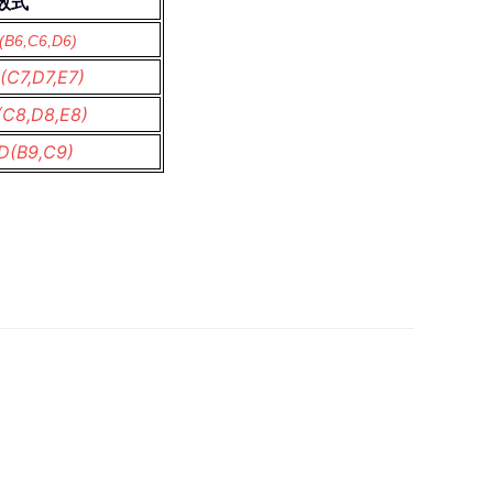
数式
(B6,C6,D6)
(C7,D7,E7)
(C8,D8,E8)
D(B9,C9)