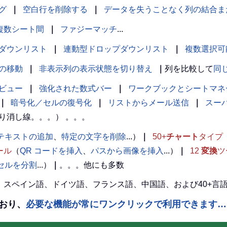
グ
｜
空白行を削除する
｜
データを失うことなく列の結合ま
複数シート間
｜
ファジーマッチ
...
ダウンリスト
｜
連動型ドロップダウンリスト
｜
複数選択可
の移動
｜
非表示列の表示状態を切り替え
｜
列を比較して
同
ビュー
｜
強化された数式バー
｜
ワークブックとシートマネ
｜
暗号化／セルの復号化
｜
リストからメール送信
｜
スー
り消し線。。。） 。。。
テキストの追加
、
特定の文字を削除
...）
｜
50+
チャート
タイプ
ール
（
QR コードを挿入
、
パスから画像を挿入
...）
｜
12
変換
ツ
l セルを分割
...）
｜
。。。他にも多数
英語、スペイン語、ドイツ語、フランス語、中国語、および40+
えており、
必要な機能が常にワンクリックで利用できます…