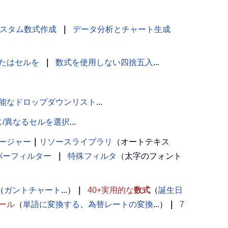
スタム数式作成
｜
データ分析とチャート生成
たはセルを
｜
数式を使用しない四捨五入
...
能なドロップダウンリスト
...
じ/異なるセルを選択
...
ージャー
｜
リソースライブラリ
（オートテキス
パーフィルター
｜
特殊フィルタ
（太字のフォント
（
ガントチャート
...）
｜
40+実用的な
数式
（
誕生日
ール
（
単語に変換する
、
為替レートの変換
...）
｜
7