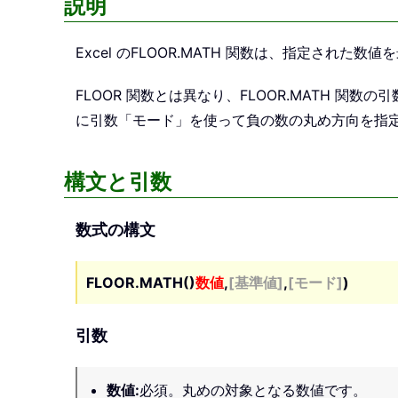
説明
Excel の
FLOOR.MATH
関数は、指定された数値を
FLOOR 関数とは異なり、FLOOR.MATH 関
に引数「モード」を使って負の数の丸め方向を指
構文と引数
数式の構文
FLOOR.MATH()
数値
,
[基準値]
,
[モード]
)
引数
数値
:
必須。丸めの対象となる数値です。