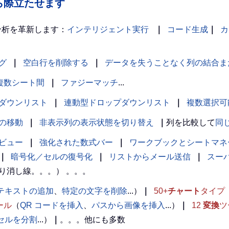
の中から際立たせます
分析を革新します：
インテリジェント実行
｜
コード生成
｜
カ
グ
｜
空白行を削除する
｜
データを失うことなく列の結合ま
複数シート間
｜
ファジーマッチ
...
ダウンリスト
｜
連動型ドロップダウンリスト
｜
複数選択可
の移動
｜
非表示列の表示状態を切り替え
｜
列を比較して
同
ビュー
｜
強化された数式バー
｜
ワークブックとシートマネ
｜
暗号化／セルの復号化
｜
リストからメール送信
｜
スー
り消し線。。。） 。。。
テキストの追加
、
特定の文字を削除
...）
｜
50+
チャート
タイプ
ール
（
QR コードを挿入
、
パスから画像を挿入
...）
｜
12
変換
ツ
l セルを分割
...）
｜
。。。他にも多数