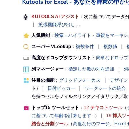
Kutools for Excel - あなたを群衆
🤖
KUTOOLS AI アシスト
：次に基づいてデータ
｜
拡張機能呼び出し
…
人気機能
：
検索・ハイライト・重複をマーキン
スーパー VLookup
：
複数条件
｜
複数値
｜
高度なドロップダウンリスト
：
簡単なドロップ
列マネージャー
：
指定した数の列を追加
｜
列
注目の機能
：
グリッドフォーカス
｜
デザイン
ト）
｜
日付ピッカー
｜
ワークシートの統合
を持つセルをフィルタリング／イタリック／取
トップ15 ツールセット
：
12
テキスト
ツール
（
に基づいて年齢を計算します
...）
｜
19
挿入
ツ
結合と分割
ツール
（
高度な行のマージ
、
Exce