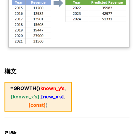
構文
=GROWTH()
known_y’s
,
[known_x’s]
,
[new_x’s]
,
[const]
)
引数