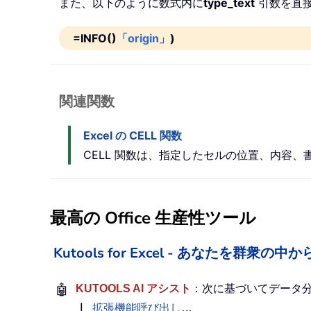
また、以下のように数式内に
type_text
引数を直接
=INFO()
「origin」
)
関連関数
Excel の CELL 関数
CELL 関数は、指定したセルの位置、内容
最高の Office 生産性ツール
Kutools for Excel - あなたを群衆
🤖
KUTOOLS AI アシスト
：次に基づいてデータ
｜
拡張機能呼び出し
…