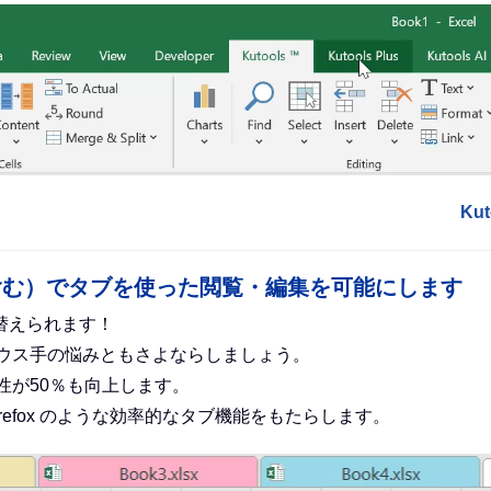
Ku
ce（Excel を含む）でタブを使った閲覧・編集を可能にします
替えられます！
ウス手の悩みともさよならしましょう。
性が50％も向上します。
ge、Firefox のような効率的なタブ機能をもたらします。