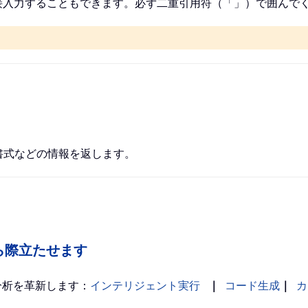
入力することもできます。必ず二重引用符（「」）で囲んで
、書式などの情報を返します。
の中から際立たせます
分析を革新します：
インテリジェント実行
｜
コード生成
｜
カ