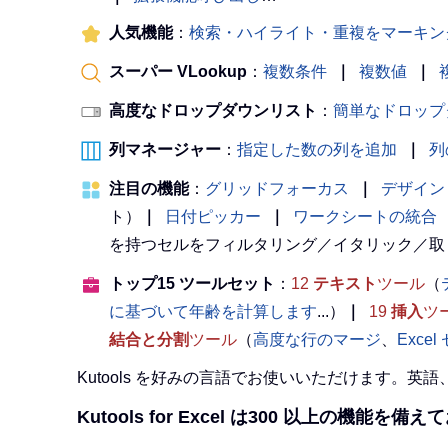
人気機能
：
検索・ハイライト・重複をマーキン
スーパー VLookup
：
複数条件
｜
複数値
｜
高度なドロップダウンリスト
：
簡単なドロップ
列マネージャー
：
指定した数の列を追加
｜
列
注目の機能
：
グリッドフォーカス
｜
デザイン
ト）
｜
日付ピッカー
｜
ワークシートの統合
を持つセルをフィルタリング／イタリック／取
トップ15 ツールセット
：
12
テキスト
ツール
（
に基づいて年齢を計算します
...）
｜
19
挿入
ツ
結合と分割
ツール
（
高度な行のマージ
、
Exce
Kutools を好みの言語でお使いいただけます。
Kutools for Excel は300 以上の機能を備