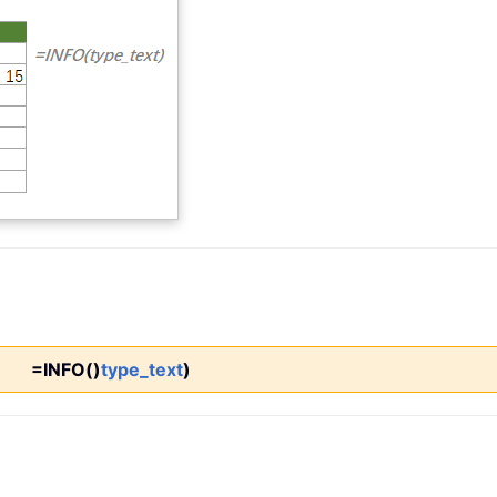
=INFO()
type_text
)