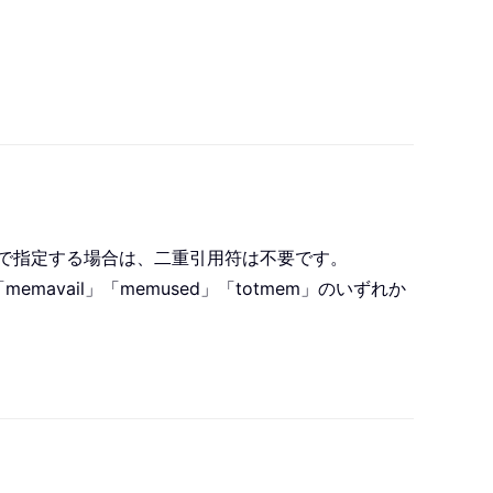
照で指定する場合は、二重引用符は不要です。
avail」「memused」「totmem」のいずれか