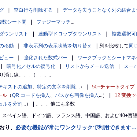
グ
｜
空白行を削除する
｜
データを失うことなく列の結合ま
複数シート間
｜
ファジーマッチ
...
ダウンリスト
｜
連動型ドロップダウンリスト
｜
複数選択可
の移動
｜
非表示列の表示状態を切り替え
｜
列を比較して
同
ビュー
｜
強化された数式バー
｜
ワークブックとシートマネ
｜
暗号化／セルの復号化
｜
リストからメール送信
｜
スー
り消し線。。。） 。。。
テキストの追加
、
特定の文字を削除
...）
｜
50+
チャート
タイプ
ール
（
QR コードを挿入
、
パスから画像を挿入
...）
｜
12
変換
ツ
l セルを分割
...）
｜
。。。他にも多数
英語、スペイン語、ドイツ語、フランス語、中国語、および40+
えており、
必要な機能が常にワンクリックで利用できます…