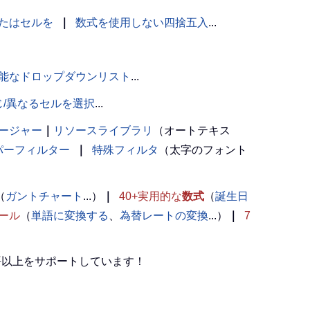
たはセルを
｜
数式を使用しない四捨五入
...
能なドロップダウンリスト
...
じ/異なるセルを選択
...
ージャー
｜
リソースライブラリ
（オートテキス
パーフィルター
｜
特殊フィルタ
（太字のフォント
（
ガントチャート
...）
｜
40+実用的な
数式
（
誕生日
ール
（
単語に変換する
、
為替レートの変換
...）
｜
7
言語以上をサポートしています！