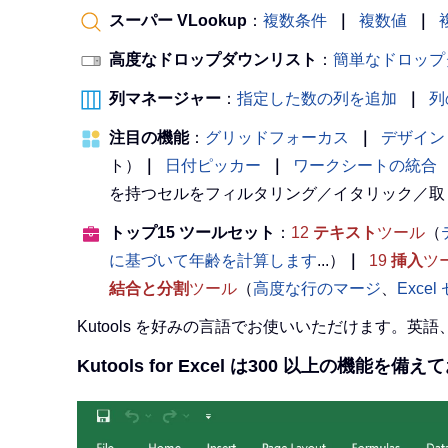
スーパー VLookup
：
複数条件
｜
複数値
｜
高度なドロップダウンリスト
：
簡単なドロップ
列マネージャー
：
指定した数の列を追加
｜
列
注目の機能
：
グリッドフォーカス
｜
デザイン
ト）
｜
日付ピッカー
｜
ワークシートの統合
を持つセルをフィルタリング／イタリック／取
トップ15 ツールセット
：
12
テキスト
ツール
（
に基づいて年齢を計算します
...）
｜
19
挿入
ツ
結合と分割
ツール
（
高度な行のマージ
、
Exce
Kutools を好みの言語でお使いいただけます。
Kutools for Excel は300 以上の機能を備