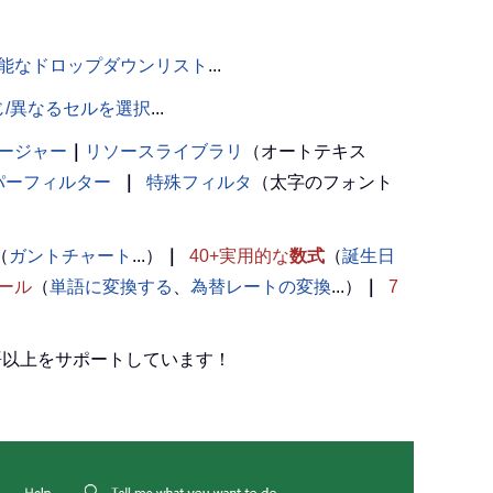
能なドロップダウンリスト
...
じ/異なるセルを選択
...
ージャー
｜
リソースライブラリ
（オートテキス
パーフィルター
｜
特殊フィルタ
（太字のフォント
（
ガントチャート
...）
｜
40+実用的な
数式
（
誕生日
ール
（
単語に変換する
、
為替レートの変換
...）
｜
7
言語以上をサポートしています！