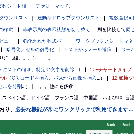
複数シート間
｜
ファジーマッチ
...
ダウンリスト
｜
連動型ドロップダウンリスト
｜
複数選択可
の移動
｜
非表示列の表示状態を切り替え
｜
列を比較して
同
ビュー
｜
強化された数式バー
｜
ワークブックとシートマネ
｜
暗号化／セルの復号化
｜
リストからメール送信
｜
スー
り消し線。。。） 。。。
テキストの追加
、
特定の文字を削除
...）
｜
50+
チャート
タイプ
ール
（
QR コードを挿入
、
パスから画像を挿入
...）
｜
12
変換
ツ
l セルを分割
...）
｜
。。。他にも多数
英語、スペイン語、ドイツ語、フランス語、中国語、および40+
えており、
必要な機能が常にワンクリックで利用できます…