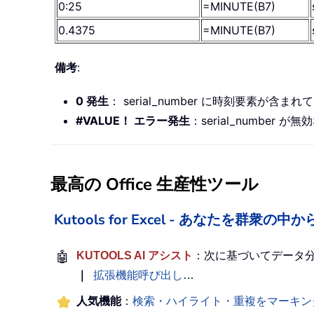
0:25
=MINUTE(B7)
0.4375
=MINUTE(B7)
備考
:
0 発生
： serial_number に時刻要素が含
#VALUE！ エラー発生
：serial_numbe
最高の Office 生産性ツール
Kutools for Excel - あなたを群衆
🤖
KUTOOLS AI アシスト
：次に基づいてデータ
｜
拡張機能呼び出し
…
人気機能
：
検索・ハイライト・重複をマーキン