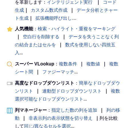
を革新します：
インテリジェント実行
｜
コード
生成
｜
カスタム数式作成
｜
データ分析とチャー
ト生成
｜
拡張機能呼び出し
…
人気機能
：
検索・ハイライト・重複をマーキング
｜
空白行を削除する
｜
データを失うことなく列
の結合またはセルを
｜
数式を使用しない四捨五
入
...
スーパー VLookup
：
複数条件
｜
複数値
｜
複数
シート間
｜
ファジーマッチ
...
高度なドロップダウンリスト
：
簡単なドロップダウ
ンリスト
｜
連動型ドロップダウンリスト
｜
複数
選択可能なドロップダウンリスト
...
列マネージャー
：
指定した数の列を追加
｜
列の移
動
｜
非表示列の表示状態を切り替え
｜
列を比較
して
同じ/異なるセルを選択
...