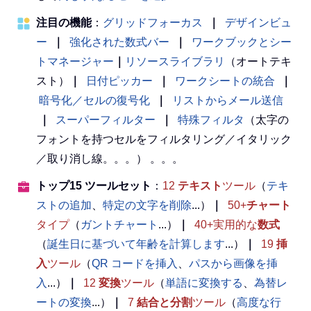
注目の機能
：
グリッドフォーカス
｜
デザインビュ
ー
｜
強化された数式バー
｜
ワークブックとシー
トマネージャー
｜
リソースライブラリ
（オートテキ
スト）
｜
日付ピッカー
｜
ワークシートの統合
｜
暗号化／セルの復号化
｜
リストからメール送信
｜
スーパーフィルター
｜
特殊フィルタ
（太字の
フォントを持つセルをフィルタリング／イタリック
／取り消し線。。。） 。。。
トップ15 ツールセット
：
12
テキスト
ツール
（
テキ
ストの追加
、
特定の文字を削除
...）
｜
50+
チャート
タイプ
（
ガントチャート
...）
｜
40+実用的な
数式
（
誕生日に基づいて年齢を計算します
...）
｜
19
挿
入
ツール
（
QR コードを挿入
、
パスから画像を挿
入
...）
｜
12
変換
ツール
（
単語に変換する
、
為替レ
ートの変換
...）
｜
7
結合と分割
ツール
（
高度な行