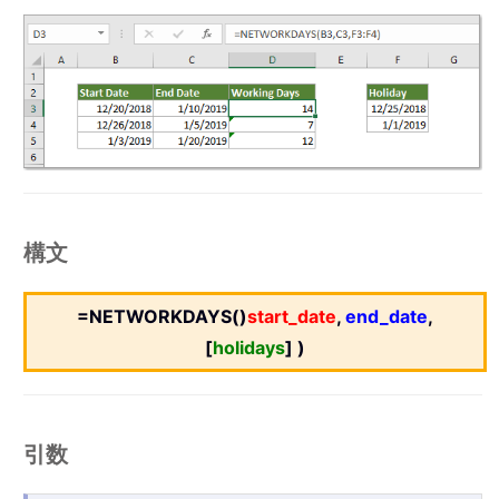
構文
=NETWORKDAYS()
start_date
,
end_date
,
[
holidays
] )
引数