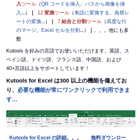
入
ツール
（
QR コードを挿入
、
パスから画像を挿
入
...）
｜
12
変換
ツール
（
単語に変換する
、
為替レ
ートの変換
...）
｜
7
結合と分割
ツール
（
高度な行
のマージ
、
Excel セルを分割
...）
｜
。。。他にも多
数
Kutools を好みの言語でお使いいただけます。英語、ス
ペイン語、ドイツ語、フランス語、中国語、および
40+言語以上をサポートしています！
Kutools for Excel は300 以上の機能を備えてお
り、
必要な機能が常にワンクリックで利用できま
す…
Kutools for Excel の詳細。。。
無料ダウンロー