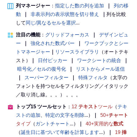
列マネージャー
：
指定した数の列を追加
｜
列の移
動
｜
非表示列の表示状態を切り替え
｜
列を比較
して
同じ/異なるセルを選択
...
注目の機能
：
グリッドフォーカス
｜
デザインビュ
ー
｜
強化された数式バー
｜
ワークブックとシー
トマネージャー
｜
リソースライブラリ
（オートテキ
スト）
｜
日付ピッカー
｜
ワークシートの統合
｜
暗号化／セルの復号化
｜
リストからメール送信
｜
スーパーフィルター
｜
特殊フィルタ
（太字の
フォントを持つセルをフィルタリング／イタリック
／取り消し線。。。） 。。。
トップ15 ツールセット
：
12
テキスト
ツール
（
テキ
ストの追加
、
特定の文字を削除
...）
｜
50+
チャート
タイプ
（
ガントチャート
...）
｜
40+実用的な
数式
（
誕生日に基づいて年齢を計算します
...）
｜
19
挿