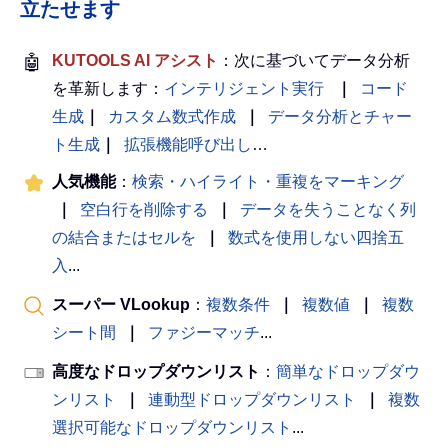
立たせます
🤖
KUTOOLS AI アシスト
：次に基づいてデータ分析
を革新します：
インテリジェント実行
｜
コード
生成
｜
カスタム数式作成
｜
データ分析とチャー
ト生成
｜
拡張機能呼び出し
…
人気機能
：
検索・ハイライト・重複をマーキング
｜
空白行を削除する
｜
データを失うことなく列
の結合またはセルを
｜
数式を使用しない四捨五
入
...
スーパー VLookup
：
複数条件
｜
複数値
｜
複数
シート間
｜
ファジーマッチ
...
高度なドロップダウンリスト
：
簡単なドロップダウ
ンリスト
｜
連動型ドロップダウンリスト
｜
複数
選択可能なドロップダウンリスト
...