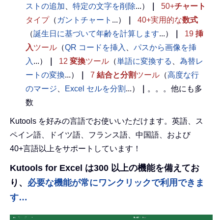
ストの追加
、
特定の文字を削除
...）
｜
50+
チャート
タイプ
（
ガントチャート
...）
｜
40+実用的な
数式
（
誕生日に基づいて年齢を計算します
...）
｜
19
挿
入
ツール
（
QR コードを挿入
、
パスから画像を挿
入
...）
｜
12
変換
ツール
（
単語に変換する
、
為替レ
ートの変換
...）
｜
7
結合と分割
ツール
（
高度な行
のマージ
、
Excel セルを分割
...）
｜
。。。他にも多
数
Kutools を好みの言語でお使いいただけます。英語、ス
ペイン語、ドイツ語、フランス語、中国語、および
40+言語以上をサポートしています！
Kutools for Excel は300 以上の機能を備えてお
り、
必要な機能が常にワンクリックで利用できま
す…