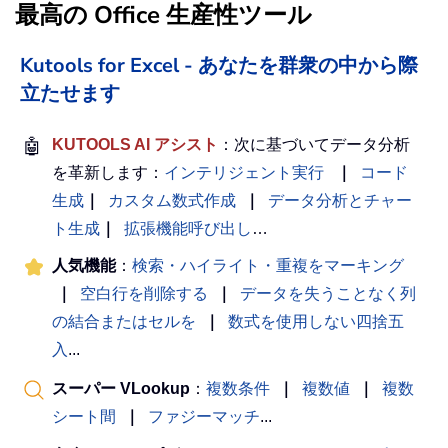
最高の Office 生産性ツール
Kutools for Excel - あなたを群衆の中から際
立たせます
🤖
KUTOOLS AI アシスト
：次に基づいてデータ分析
を革新します：
インテリジェント実行
｜
コード
生成
｜
カスタム数式作成
｜
データ分析とチャー
ト生成
｜
拡張機能呼び出し
…
人気機能
：
検索・ハイライト・重複をマーキング
｜
空白行を削除する
｜
データを失うことなく列
の結合またはセルを
｜
数式を使用しない四捨五
入
...
スーパー VLookup
：
複数条件
｜
複数値
｜
複数
シート間
｜
ファジーマッチ
...