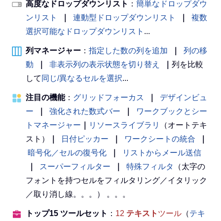
高度なドロップダウンリスト
：
簡単なドロップダウ
ンリスト
｜
連動型ドロップダウンリスト
｜
複数
選択可能なドロップダウンリスト
...
列マネージャー
：
指定した数の列を追加
｜
列の移
動
｜
非表示列の表示状態を切り替え
｜
列を比較
して
同じ/異なるセルを選択
...
注目の機能
：
グリッドフォーカス
｜
デザインビュ
ー
｜
強化された数式バー
｜
ワークブックとシー
トマネージャー
｜
リソースライブラリ
（オートテキ
スト）
｜
日付ピッカー
｜
ワークシートの統合
｜
暗号化／セルの復号化
｜
リストからメール送信
｜
スーパーフィルター
｜
特殊フィルタ
（太字の
フォントを持つセルをフィルタリング／イタリック
／取り消し線。。。） 。。。
トップ15 ツールセット
：
12
テキスト
ツール
（
テキ