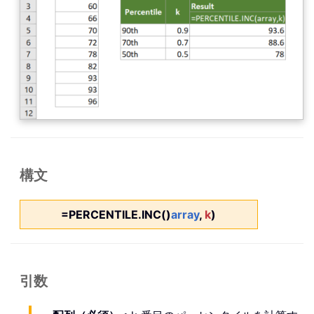
構文
=PERCENTILE.INC()
array
,
k
)
引数