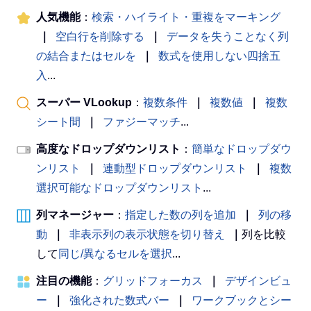
人気機能
：
検索・ハイライト・重複をマーキング
｜
空白行を削除する
｜
データを失うことなく列
の結合またはセルを
｜
数式を使用しない四捨五
入
...
スーパー VLookup
：
複数条件
｜
複数値
｜
複数
シート間
｜
ファジーマッチ
...
高度なドロップダウンリスト
：
簡単なドロップダウ
ンリスト
｜
連動型ドロップダウンリスト
｜
複数
選択可能なドロップダウンリスト
...
列マネージャー
：
指定した数の列を追加
｜
列の移
動
｜
非表示列の表示状態を切り替え
｜
列を比較
して
同じ/異なるセルを選択
...
注目の機能
：
グリッドフォーカス
｜
デザインビュ
ー
｜
強化された数式バー
｜
ワークブックとシー