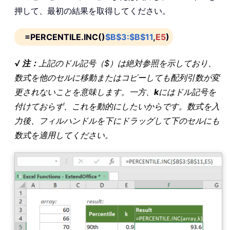
押して、最初の結果を取得してください。
=PERCENTILE.INC()
$B$3:$B$11
,
E5
)
√ 注：
上記のドル記号（$）は絶対参照を示しており、
数式を他のセルに移動またはコピーしても配列引数が変
更されないことを意味します。一方、
k
にはドル記号を
付けておらず、これを動的にしたいからです。数式を入
力後、フィルハンドルを下にドラッグして下のセルにも
数式を適用してください。