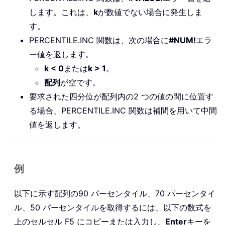
します。これは、
k
が数値でない場合に発生しま
す。
PERCENTILE.INC 関数は、次の場合に
#NUM!
エラ
ー値を返します。
k < 0
または
k > 1
。
配列
が空です。
要求された四分位が配列内の2 つの値の間に位置す
る場合、PERCENTILE.INC 関数は補間を用いて中間
値を返します。
例
以下に示す配列の90 パーセンタイル、70 パーセンタイ
ル、50 パーセンタイルを取得するには、以下の数式を
上のセルセル F5 にコピーまたは入力し、
Enter
キーを