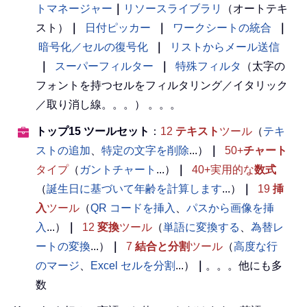
トマネージャー
｜
リソースライブラリ
（オートテキ
スト）
｜
日付ピッカー
｜
ワークシートの統合
｜
暗号化／セルの復号化
｜
リストからメール送信
｜
スーパーフィルター
｜
特殊フィルタ
（太字の
フォントを持つセルをフィルタリング／イタリック
／取り消し線。。。） 。。。
トップ15 ツールセット
：
12
テキスト
ツール
（
テキ
ストの追加
、
特定の文字を削除
...）
｜
50+
チャート
タイプ
（
ガントチャート
...）
｜
40+実用的な
数式
（
誕生日に基づいて年齢を計算します
...）
｜
19
挿
入
ツール
（
QR コードを挿入
、
パスから画像を挿
入
...）
｜
12
変換
ツール
（
単語に変換する
、
為替レ
ートの変換
...）
｜
7
結合と分割
ツール
（
高度な行
のマージ
、
Excel セルを分割
...）
｜
。。。他にも多
数