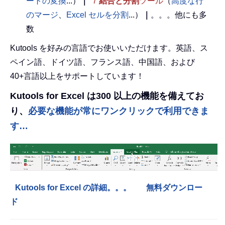
ートの変換
...）
｜
7
結合と分割
ツール
（
高度な行
のマージ
、
Excel セルを分割
...）
｜
。。。他にも多
数
Kutools を好みの言語でお使いいただけます。英語、ス
ペイン語、ドイツ語、フランス語、中国語、および
40+言語以上をサポートしています！
Kutools for Excel は300 以上の機能を備えてお
り、
必要な機能が常にワンクリックで利用できま
す…
Kutools for Excel の詳細。。。
無料ダウンロー
ド