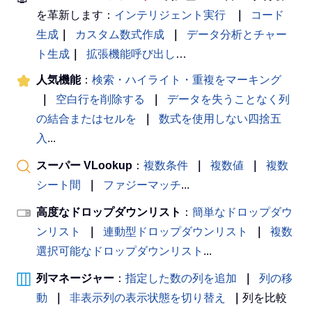
を革新します：
インテリジェント実行
｜
コード
生成
｜
カスタム数式作成
｜
データ分析とチャー
ト生成
｜
拡張機能呼び出し
…
人気機能
：
検索・ハイライト・重複をマーキング
｜
空白行を削除する
｜
データを失うことなく列
の結合またはセルを
｜
数式を使用しない四捨五
入
...
スーパー VLookup
：
複数条件
｜
複数値
｜
複数
シート間
｜
ファジーマッチ
...
高度なドロップダウンリスト
：
簡単なドロップダウ
ンリスト
｜
連動型ドロップダウンリスト
｜
複数
選択可能なドロップダウンリスト
...
列マネージャー
：
指定した数の列を追加
｜
列の移
動
｜
非表示列の表示状態を切り替え
｜
列を比較