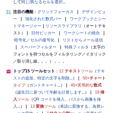
して
同じ/異なるセルを選択
...
注目の機能
：
グリッドフォーカス
｜
デザインビュ
ー
｜
強化された数式バー
｜
ワークブックとシー
トマネージャー
｜
リソースライブラリ
（オートテキ
スト）
｜
日付ピッカー
｜
ワークシートの統合
｜
暗号化／セルの復号化
｜
リストからメール送信
｜
スーパーフィルター
｜
特殊フィルタ
（太字の
フォントを持つセルをフィルタリング／イタリック
／取り消し線。。。） 。。。
トップ15 ツールセット
：
12
テキスト
ツール
（
テキ
ストの追加
、
特定の文字を削除
...）
｜
50+
チャート
タイプ
（
ガントチャート
...）
｜
40+実用的な
数式
（
誕生日に基づいて年齢を計算します
...）
｜
19
挿
入
ツール
（
QR コードを挿入
、
パスから画像を挿
入
...）
｜
12
変換
ツール
（
単語に変換する
、
為替レ