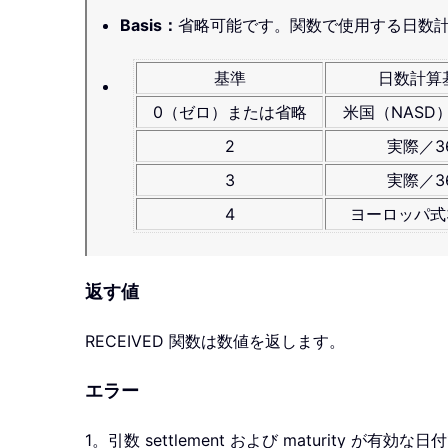
Basis
：
省略可能です。関数で使用する日数計
基準
日数計算
0（ゼロ）または省略
米国（NASD）
2
実際／3
3
実際／3
4
ヨーロッパ式3
返す値
RECEIVED
関数は数値を返します。
エラー
1。引数 settlement および maturity 