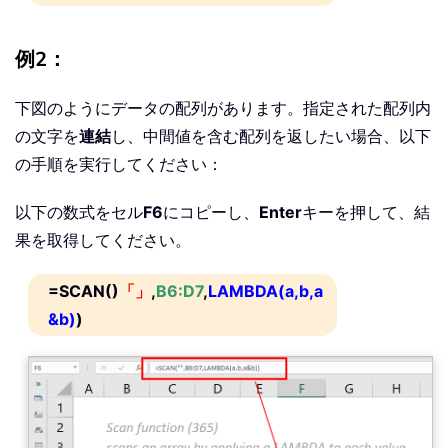
例2：
下図のようにデータの配列があります。指定された配列内
の文字を
連結
し、中間値を含む配列を返したい場合、以下
の手順を実行してください：
以下の数式をセル
F6
にコピーし、
Enter
キーを押して、結
果を取得してください。
=SCAN()
「」
,
B6:D7
,
LAMBDA(a,b,a
&b)
)