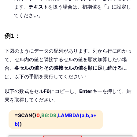
ます。
テキスト
を扱う場合は、初期値を
「」
に設定し
てください。
例1：
下図のようにデータの配列があります。列から行に向かっ
て、セル内の値と隣接するセルの値を順次加算したい場
合、
各セルの値とその隣接セルの値を順に足し続ける
に
は、以下の手順を実行してください：
以下の数式をセル
F6
にコピーし、
Enter
キーを押して、結
果を取得してください。
=SCAN()
0
,
B6:D9
,
LAMBDA(a,b,a+
b)
)