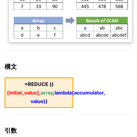
構文
=REDUCE ()
[initial_value]
,
array
,
lambda(accumulator,
value)
)
引数