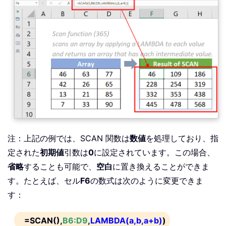
注：上記の例では、SCAN 関数は
数値
を処理しており、指
定された
初期値
引数は
0
に設定されています。この場合、
省略
することも可能で、
空白
に置き換えることができま
す。たとえば、セル
F6
の数式は次のように変更できま
す：
=SCAN()
,
B6:D9
,
LAMBDA(a,b,a+b)
)