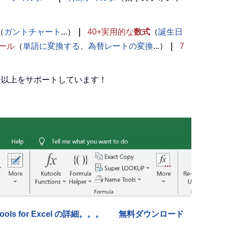
（
ガントチャート
...）
｜
40+実用的な
数式
（
誕生日
ール
（
単語に変換する
、
為替レートの変換
...）
｜
7
言語以上をサポートしています！
tools for Excel の詳細。。。
無料ダウンロード