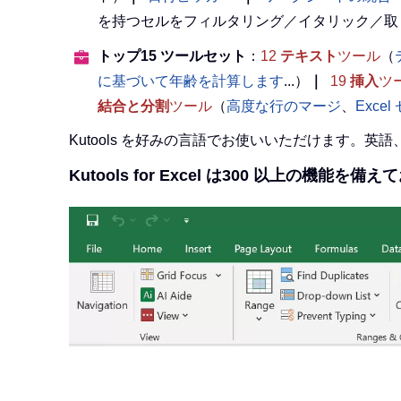
を持つセルをフィルタリング／イタリック／取
トップ15 ツールセット
：
12
テキスト
ツール
（
に基づいて年齢を計算します
...）
｜
19
挿入
ツ
結合と分割
ツール
（
高度な行のマージ
、
Exce
Kutools を好みの言語でお使いいただけます。
Kutools for Excel は300 以上の機能を備