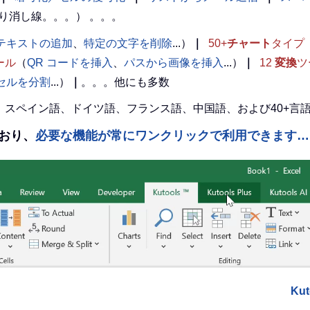
り消し線。。。） 。。。
テキストの追加
、
特定の文字を削除
...）
｜
50+
チャート
タイプ
ール
（
QR コードを挿入
、
パスから画像を挿入
...）
｜
12
変換
ツ
l セルを分割
...）
｜
。。。他にも多数
英語、スペイン語、ドイツ語、フランス語、中国語、および40+
えており、
必要な機能が常にワンクリックで利用できます…
Ku