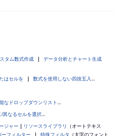
スタム数式作成
｜
データ分析とチャート生成
たはセルを
｜
数式を使用しない四捨五入
...
能なドロップダウンリスト
...
じ/異なるセルを選択
...
ージャー
｜
リソースライブラリ
（オートテキス
パーフィルター
｜
特殊フィルタ
（太字のフォント