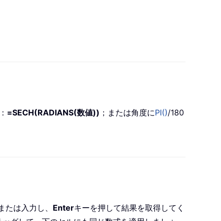
：
=SECH(RADIANS(数値))
；または角度に
PI()
/180
または入力し、
Enter
キーを押して結果を取得してく