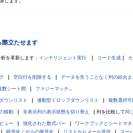
計算します。
の中から際立たせます
分析を革新します：
インテリジェント実行
｜
コード生成
｜
カ
グ
｜
空白行を削除する
｜
データを失うことなく列の結合ま
複数シート間
｜
ファジーマッチ
...
ダウンリスト
｜
連動型ドロップダウンリスト
｜
複数選択可
の移動
｜
非表示列の表示状態を切り替え
｜
列を比較して
同
ビュー
｜
強化された数式バー
｜
ワークブックとシートマネ
｜
暗号化／セルの復号化
｜
リストからメール送信
｜
スー