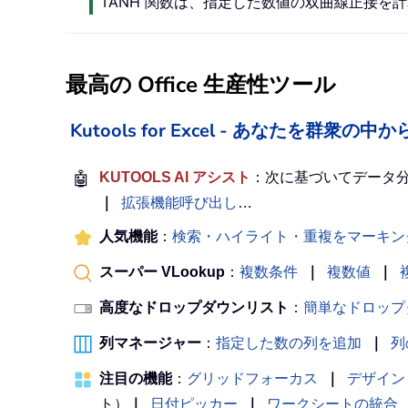
TANH 関数は、指定した数値の双曲線正接を
最高の Office 生産性ツール
Kutools for Excel - あなたを群衆
🤖
KUTOOLS AI アシスト
：次に基づいてデータ
｜
拡張機能呼び出し
…
人気機能
：
検索・ハイライト・重複をマーキン
スーパー VLookup
：
複数条件
｜
複数値
｜
高度なドロップダウンリスト
：
簡単なドロップ
列マネージャー
：
指定した数の列を追加
｜
列
注目の機能
：
グリッドフォーカス
｜
デザイン
ト）
｜
日付ピッカー
｜
ワークシートの統合